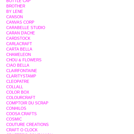
BOTTLE CAP
BROTHER
BY LENE
CANSON
CANVAS CORP
CARABELLE STUDIO
CARAN D'ACHE
CARDSTOCK
CARLACRAFT
CARTA BELLA
CHAMELEON
CHOU & FLOWERS
CIAO BELLA
CLAIRFONTAINE
CLARITYSTAMP
CLEOPATRE
COLLALL
COLOR BOX
COLOURCRAFT
COMPTOIR DU SCRAP
CONHILOS
COOSA CRAFTS
COSMIC
COUTURE CREATIONS
CRAFT O CLOCK