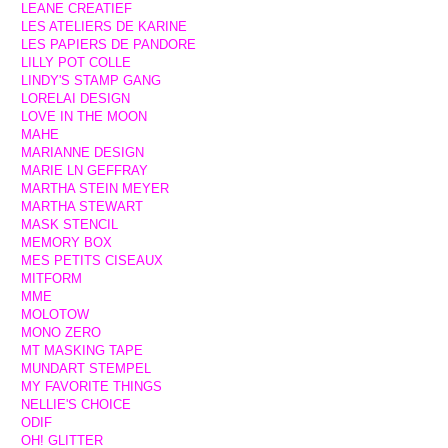
LEANE CREATIEF
LES ATELIERS DE KARINE
LES PAPIERS DE PANDORE
LILLY POT COLLE
LINDY'S STAMP GANG
LORELAI DESIGN
LOVE IN THE MOON
MAHE
MARIANNE DESIGN
MARIE LN GEFFRAY
MARTHA STEIN MEYER
MARTHA STEWART
MASK STENCIL
MEMORY BOX
MES PETITS CISEAUX
MITFORM
MME
MOLOTOW
MONO ZERO
MT MASKING TAPE
MUNDART STEMPEL
MY FAVORITE THINGS
NELLIE'S CHOICE
ODIF
OH! GLITTER