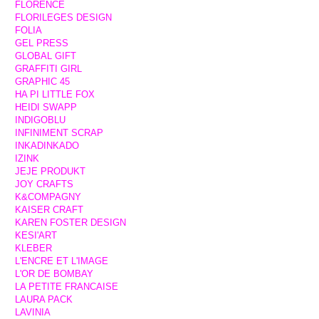
FLORENCE
FLORILEGES DESIGN
FOLIA
GEL PRESS
GLOBAL GIFT
GRAFFITI GIRL
GRAPHIC 45
HA PI LITTLE FOX
HEIDI SWAPP
INDIGOBLU
INFINIMENT SCRAP
INKADINKADO
IZINK
JEJE PRODUKT
JOY CRAFTS
K&COMPAGNY
KAISER CRAFT
KAREN FOSTER DESIGN
KESI'ART
KLEBER
L'ENCRE ET L'IMAGE
L'OR DE BOMBAY
LA PETITE FRANCAISE
LAURA PACK
LAVINIA