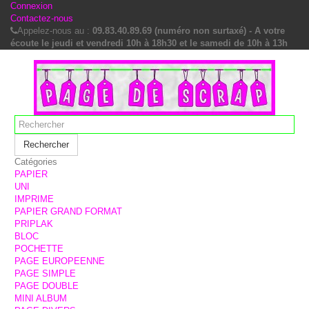
Connexion
Contactez-nous
Appelez-nous au :
09.83.40.89.69 (numéro non surtaxé) - A votre
écoute le jeudi et vendredi 10h à 18h30 et le samedi de 10h à 13h
Rechercher
Catégories
PAPIER
UNI
IMPRIME
PAPIER GRAND FORMAT
PRIPLAK
BLOC
POCHETTE
PAGE EUROPEENNE
PAGE SIMPLE
PAGE DOUBLE
MINI ALBUM