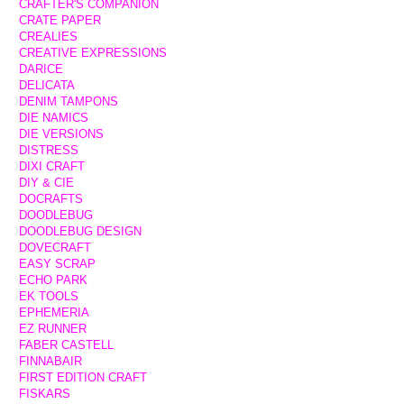
CRAFTER'S COMPANION
CRATE PAPER
CREALIES
CREATIVE EXPRESSIONS
DARICE
DELICATA
DENIM TAMPONS
DIE NAMICS
DIE VERSIONS
DISTRESS
DIXI CRAFT
DIY & CIE
DOCRAFTS
DOODLEBUG
DOODLEBUG DESIGN
DOVECRAFT
EASY SCRAP
ECHO PARK
EK TOOLS
EPHEMERIA
EZ RUNNER
FABER CASTELL
FINNABAIR
FIRST EDITION CRAFT
FISKARS