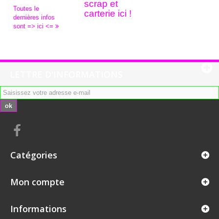
scrap et
Toutes le
carterie ici !
dernières infos
sont => ici <=
LETTRE D'INFORMATIONS
ok
Catégories
Mon compte
Informations