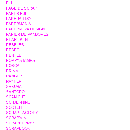
P.H.
PAGE DE SCRAP
PAPER FUEL
PAPERARTSY
PAPERMANIA
PAPERNOVA DESIGN
PAPIER DE PANDORES
PEARL PEN
PEBBLES
PEBEO
PENTEL
POPPYSTAMPS
POSCA
PRIMA
RANGER
RAYHER
SAKURA
SANTORO
SCAN CUT
SCHJERNING
SCOTCH
SCRAP FACTORY
SCRAP'AIN
SCRAPBERRY'S
SCRAPBOOK