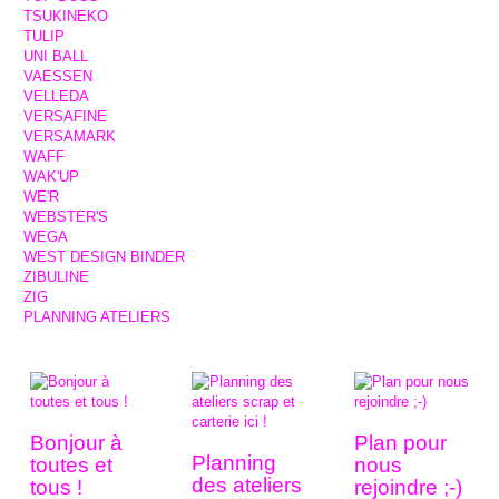
TSUKINEKO
TULIP
UNI BALL
VAESSEN
VELLEDA
VERSAFINE
VERSAMARK
WAFF
WAK'UP
WE'R
WEBSTER'S
WEGA
WEST DESIGN BINDER
ZIBULINE
ZIG
PLANNING ATELIERS
Bonjour à
Plan pour
Planning
toutes et
nous
des ateliers
tous !
rejoindre ;-)