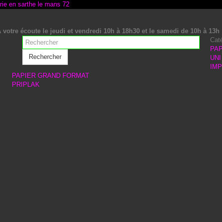
 votre écoute le jeudi et vendredi 10h à 18h30 et le samedi de 10h à 13h
Cat
PAP
Rechercher
UNI
IM
PAPIER GRAND FORMAT
PRIPLAK