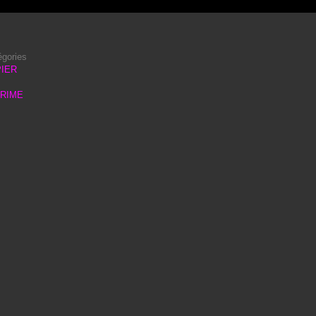
égories
IER
PRIME