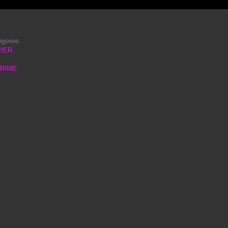
égories
IER
PRIME