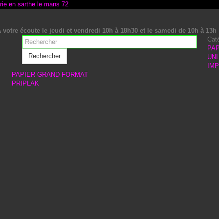
 votre écoute le jeudi et vendredi 10h à 18h30 et le samedi de 10h à 13h
Cat
PAP
Rechercher
UNI
IM
PAPIER GRAND FORMAT
PRIPLAK