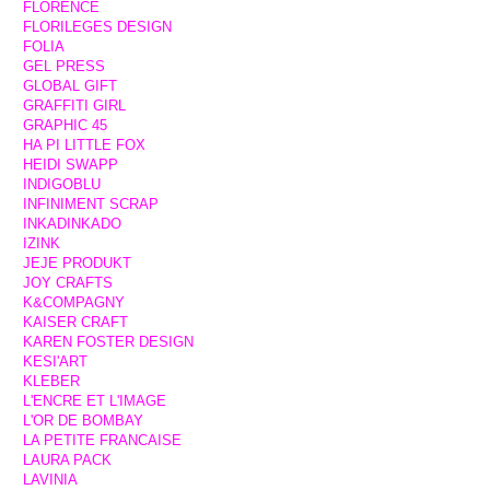
FLORENCE
FLORILEGES DESIGN
FOLIA
GEL PRESS
GLOBAL GIFT
GRAFFITI GIRL
GRAPHIC 45
HA PI LITTLE FOX
HEIDI SWAPP
INDIGOBLU
INFINIMENT SCRAP
INKADINKADO
IZINK
JEJE PRODUKT
JOY CRAFTS
K&COMPAGNY
KAISER CRAFT
KAREN FOSTER DESIGN
KESI'ART
KLEBER
L'ENCRE ET L'IMAGE
L'OR DE BOMBAY
LA PETITE FRANCAISE
LAURA PACK
LAVINIA