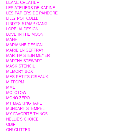
LEANE CREATIEF
LES ATELIERS DE KARINE
LES PAPIERS DE PANDORE
LILLY POT COLLE
LINDY'S STAMP GANG
LORELAI DESIGN
LOVE IN THE MOON
MAHE
MARIANNE DESIGN
MARIE LN GEFFRAY
MARTHA STEIN MEYER
MARTHA STEWART
MASK STENCIL
MEMORY BOX
MES PETITS CISEAUX
MITFORM
MME
MOLOTOW
MONO ZERO
MT MASKING TAPE
MUNDART STEMPEL
MY FAVORITE THINGS
NELLIE'S CHOICE
ODIF
OH! GLITTER