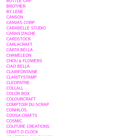
BOTTLE CAP
BROTHER
BY LENE
CANSON
CANVAS CORP
CARABELLE STUDIO
CARAN D'ACHE
CARDSTOCK
CARLACRAFT
CARTA BELLA
CHAMELEON
CHOU & FLOWERS
CIAO BELLA
CLAIRFONTAINE
CLARITYSTAMP
CLEOPATRE
COLLALL
COLOR BOX
COLOURCRAFT
COMPTOIR DU SCRAP
CONHILOS
COOSA CRAFTS
COSMIC
COUTURE CREATIONS
CRAFT O CLOCK