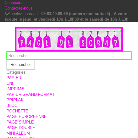
Connexion
Contactez-nous
Appelez-nous au :
09.83.40.89.69 (numéro non surtaxé) - A votre
écoute le jeudi et vendredi 10h à 18h30 et le samedi de 10h à 13h
Rechercher
Catégories
PAPIER
UNI
IMPRIME
PAPIER GRAND FORMAT
PRIPLAK
BLOC
POCHETTE
PAGE EUROPEENNE
PAGE SIMPLE
PAGE DOUBLE
MINI ALBUM