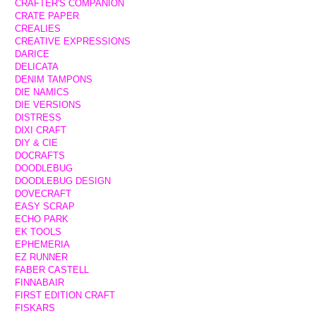
CRAFTER'S COMPANION
CRATE PAPER
CREALIES
CREATIVE EXPRESSIONS
DARICE
DELICATA
DENIM TAMPONS
DIE NAMICS
DIE VERSIONS
DISTRESS
DIXI CRAFT
DIY & CIE
DOCRAFTS
DOODLEBUG
DOODLEBUG DESIGN
DOVECRAFT
EASY SCRAP
ECHO PARK
EK TOOLS
EPHEMERIA
EZ RUNNER
FABER CASTELL
FINNABAIR
FIRST EDITION CRAFT
FISKARS