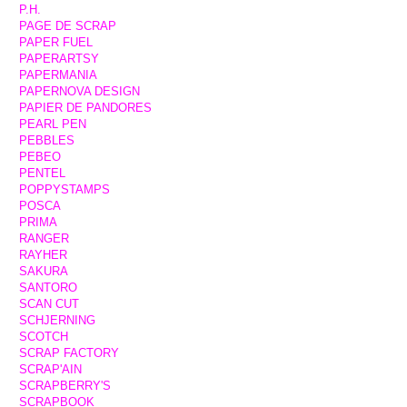
P.H.
PAGE DE SCRAP
PAPER FUEL
PAPERARTSY
PAPERMANIA
PAPERNOVA DESIGN
PAPIER DE PANDORES
PEARL PEN
PEBBLES
PEBEO
PENTEL
POPPYSTAMPS
POSCA
PRIMA
RANGER
RAYHER
SAKURA
SANTORO
SCAN CUT
SCHJERNING
SCOTCH
SCRAP FACTORY
SCRAP'AIN
SCRAPBERRY'S
SCRAPBOOK