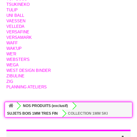
TSUKINEKO
TULIP
UNI BALL
VAESSEN
VELLEDA
VERSAFINE
VERSAMARK
WAFF
WAK'UP
WE'R
WEBSTER'S
WEGA
WEST DESIGN BINDER
ZIBULINE
ZIG
PLANNING ATELIERS
NOS PRODUITS (exclusif)
SUJETS BOIS 1MM TRES FIN
COLLECTION 1MM SKI