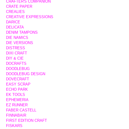
CRAFTER'S COMPANION
CRATE PAPER
CREALIES
CREATIVE EXPRESSIONS
DARICE
DELICATA
DENIM TAMPONS
DIE NAMICS
DIE VERSIONS
DISTRESS
DIXI CRAFT
DIY & CIE
DOCRAFTS
DOODLEBUG
DOODLEBUG DESIGN
DOVECRAFT
EASY SCRAP
ECHO PARK
EK TOOLS
EPHEMERIA
EZ RUNNER
FABER CASTELL
FINNABAIR
FIRST EDITION CRAFT
FISKARS