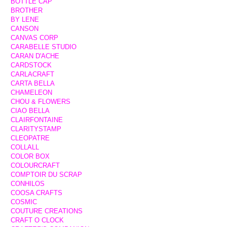
BOTTLE CAP
BROTHER
BY LENE
CANSON
CANVAS CORP
CARABELLE STUDIO
CARAN D'ACHE
CARDSTOCK
CARLACRAFT
CARTA BELLA
CHAMELEON
CHOU & FLOWERS
CIAO BELLA
CLAIRFONTAINE
CLARITYSTAMP
CLEOPATRE
COLLALL
COLOR BOX
COLOURCRAFT
COMPTOIR DU SCRAP
CONHILOS
COOSA CRAFTS
COSMIC
COUTURE CREATIONS
CRAFT O CLOCK