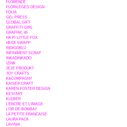
FLORENCE
FLORILEGES DESIGN
FOLIA
GEL PRESS
GLOBAL GIFT
GRAFFITI GIRL
GRAPHIC 45
HA PI LITTLE FOX
HEIDI SWAPP
INDIGOBLU
INFINIMENT SCRAP
INKADINKADO
IZINK
JEJE PRODUKT
JOY CRAFTS
K&COMPAGNY
KAISER CRAFT
KAREN FOSTER DESIGN
KESI'ART
KLEBER
L'ENCRE ET L'IMAGE
L'OR DE BOMBAY
LA PETITE FRANCAISE
LAURA PACK
LAVINIA