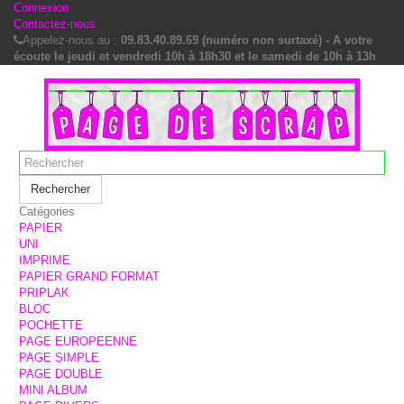
Connexion
Contactez-nous
Appelez-nous au :
09.83.40.89.69 (numéro non surtaxé) - A votre
écoute le jeudi et vendredi 10h à 18h30 et le samedi de 10h à 13h
Rechercher
Catégories
PAPIER
UNI
IMPRIME
PAPIER GRAND FORMAT
PRIPLAK
BLOC
POCHETTE
PAGE EUROPEENNE
PAGE SIMPLE
PAGE DOUBLE
MINI ALBUM