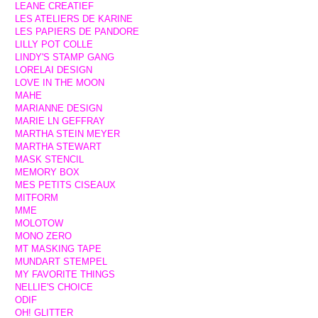
LEANE CREATIEF
LES ATELIERS DE KARINE
LES PAPIERS DE PANDORE
LILLY POT COLLE
LINDY'S STAMP GANG
LORELAI DESIGN
LOVE IN THE MOON
MAHE
MARIANNE DESIGN
MARIE LN GEFFRAY
MARTHA STEIN MEYER
MARTHA STEWART
MASK STENCIL
MEMORY BOX
MES PETITS CISEAUX
MITFORM
MME
MOLOTOW
MONO ZERO
MT MASKING TAPE
MUNDART STEMPEL
MY FAVORITE THINGS
NELLIE'S CHOICE
ODIF
OH! GLITTER