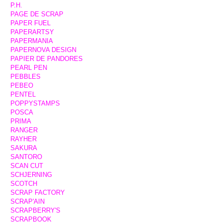
P.H.
PAGE DE SCRAP
PAPER FUEL
PAPERARTSY
PAPERMANIA
PAPERNOVA DESIGN
PAPIER DE PANDORES
PEARL PEN
PEBBLES
PEBEO
PENTEL
POPPYSTAMPS
POSCA
PRIMA
RANGER
RAYHER
SAKURA
SANTORO
SCAN CUT
SCHJERNING
SCOTCH
SCRAP FACTORY
SCRAP'AIN
SCRAPBERRY'S
SCRAPBOOK