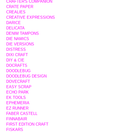
CRAFTER'S COMPANION
CRATE PAPER
CREALIES
CREATIVE EXPRESSIONS
DARICE
DELICATA
DENIM TAMPONS
DIE NAMICS
DIE VERSIONS
DISTRESS
DIXI CRAFT
DIY & CIE
DOCRAFTS
DOODLEBUG
DOODLEBUG DESIGN
DOVECRAFT
EASY SCRAP
ECHO PARK
EK TOOLS
EPHEMERIA
EZ RUNNER
FABER CASTELL
FINNABAIR
FIRST EDITION CRAFT
FISKARS