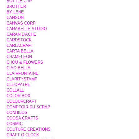
BOTTLE CAP
BROTHER
BY LENE
CANSON
CANVAS CORP
CARABELLE STUDIO
CARAN D'ACHE
CARDSTOCK
CARLACRAFT
CARTA BELLA
CHAMELEON
CHOU & FLOWERS
CIAO BELLA
CLAIRFONTAINE
CLARITYSTAMP
CLEOPATRE
COLLALL
COLOR BOX
COLOURCRAFT
COMPTOIR DU SCRAP
CONHILOS
COOSA CRAFTS
COSMIC
COUTURE CREATIONS
CRAFT O CLOCK