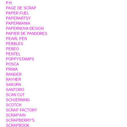
P.H.
PAGE DE SCRAP
PAPER FUEL
PAPERARTSY
PAPERMANIA
PAPERNOVA DESIGN
PAPIER DE PANDORES
PEARL PEN
PEBBLES
PEBEO
PENTEL
POPPYSTAMPS
POSCA
PRIMA
RANGER
RAYHER
SAKURA
SANTORO
SCAN CUT
SCHJERNING
SCOTCH
SCRAP FACTORY
SCRAP'AIN
SCRAPBERRY'S
SCRAPBOOK