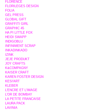
FLORENCE
FLORILEGES DESIGN
FOLIA
GEL PRESS
GLOBAL GIFT
GRAFFITI GIRL
GRAPHIC 45
HA PI LITTLE FOX
HEIDI SWAPP
INDIGOBLU
INFINIMENT SCRAP
INKADINKADO
IZINK
JEJE PRODUKT
JOY CRAFTS
K&COMPAGNY
KAISER CRAFT
KAREN FOSTER DESIGN
KESI'ART
KLEBER
L'ENCRE ET L'IMAGE
L'OR DE BOMBAY
LA PETITE FRANCAISE
LAURA PACK
LAVINIA