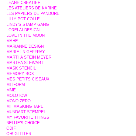
LEANE CREATIEF
LES ATELIERS DE KARINE
LES PAPIERS DE PANDORE
LILLY POT COLLE
LINDY'S STAMP GANG
LORELAI DESIGN
LOVE IN THE MOON
MAHE
MARIANNE DESIGN
MARIE LN GEFFRAY
MARTHA STEIN MEYER
MARTHA STEWART
MASK STENCIL
MEMORY BOX
MES PETITS CISEAUX
MITFORM
MME
MOLOTOW
MONO ZERO
MT MASKING TAPE
MUNDART STEMPEL
MY FAVORITE THINGS
NELLIE'S CHOICE
ODIF
OH! GLITTER