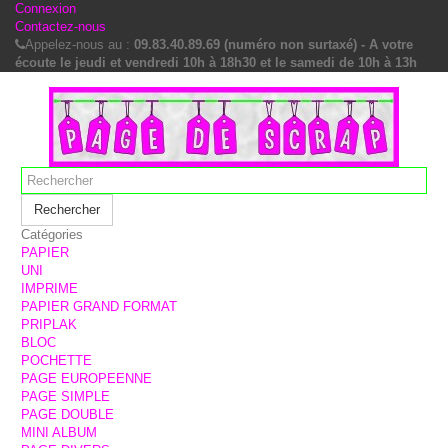
Connexion
Contactez-nous
Appelez-nous au :
09.83.40.89.69 (numéro non surtaxé) - A votre
écoute le jeudi et vendredi 10h à 18h30 et le samedi de 10h à 13h
Rechercher
Catégories
PAPIER
UNI
IMPRIME
PAPIER GRAND FORMAT
PRIPLAK
BLOC
POCHETTE
PAGE EUROPEENNE
PAGE SIMPLE
PAGE DOUBLE
MINI ALBUM