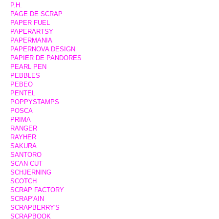
P.H.
PAGE DE SCRAP
PAPER FUEL
PAPERARTSY
PAPERMANIA
PAPERNOVA DESIGN
PAPIER DE PANDORES
PEARL PEN
PEBBLES
PEBEO
PENTEL
POPPYSTAMPS
POSCA
PRIMA
RANGER
RAYHER
SAKURA
SANTORO
SCAN CUT
SCHJERNING
SCOTCH
SCRAP FACTORY
SCRAP'AIN
SCRAPBERRY'S
SCRAPBOOK