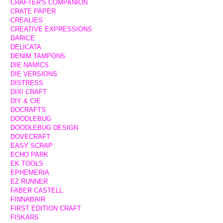
CRAFTER'S COMPANION
CRATE PAPER
CREALIES
CREATIVE EXPRESSIONS
DARICE
DELICATA
DENIM TAMPONS
DIE NAMICS
DIE VERSIONS
DISTRESS
DIXI CRAFT
DIY & CIE
DOCRAFTS
DOODLEBUG
DOODLEBUG DESIGN
DOVECRAFT
EASY SCRAP
ECHO PARK
EK TOOLS
EPHEMERIA
EZ RUNNER
FABER CASTELL
FINNABAIR
FIRST EDITION CRAFT
FISKARS