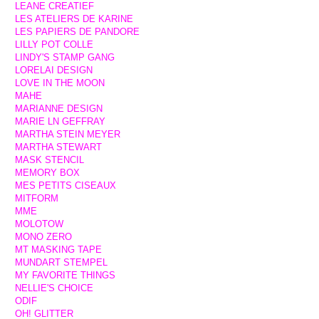
LEANE CREATIEF
LES ATELIERS DE KARINE
LES PAPIERS DE PANDORE
LILLY POT COLLE
LINDY'S STAMP GANG
LORELAI DESIGN
LOVE IN THE MOON
MAHE
MARIANNE DESIGN
MARIE LN GEFFRAY
MARTHA STEIN MEYER
MARTHA STEWART
MASK STENCIL
MEMORY BOX
MES PETITS CISEAUX
MITFORM
MME
MOLOTOW
MONO ZERO
MT MASKING TAPE
MUNDART STEMPEL
MY FAVORITE THINGS
NELLIE'S CHOICE
ODIF
OH! GLITTER