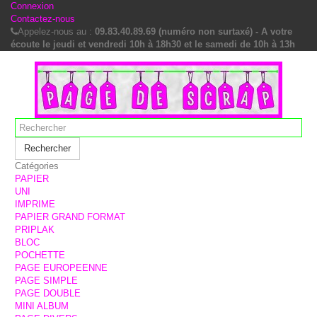
Connexion
Contactez-nous
Appelez-nous au :
09.83.40.89.69 (numéro non surtaxé) - A votre
écoute le jeudi et vendredi 10h à 18h30 et le samedi de 10h à 13h
Rechercher
Catégories
PAPIER
UNI
IMPRIME
PAPIER GRAND FORMAT
PRIPLAK
BLOC
POCHETTE
PAGE EUROPEENNE
PAGE SIMPLE
PAGE DOUBLE
MINI ALBUM