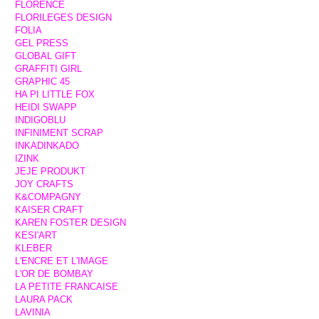
FLORENCE
FLORILEGES DESIGN
FOLIA
GEL PRESS
GLOBAL GIFT
GRAFFITI GIRL
GRAPHIC 45
HA PI LITTLE FOX
HEIDI SWAPP
INDIGOBLU
INFINIMENT SCRAP
INKADINKADO
IZINK
JEJE PRODUKT
JOY CRAFTS
K&COMPAGNY
KAISER CRAFT
KAREN FOSTER DESIGN
KESI'ART
KLEBER
L'ENCRE ET L'IMAGE
L'OR DE BOMBAY
LA PETITE FRANCAISE
LAURA PACK
LAVINIA