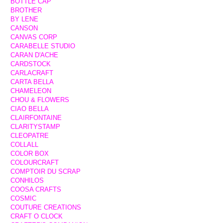
BOTTLE CAP
BROTHER
BY LENE
CANSON
CANVAS CORP
CARABELLE STUDIO
CARAN D'ACHE
CARDSTOCK
CARLACRAFT
CARTA BELLA
CHAMELEON
CHOU & FLOWERS
CIAO BELLA
CLAIRFONTAINE
CLARITYSTAMP
CLEOPATRE
COLLALL
COLOR BOX
COLOURCRAFT
COMPTOIR DU SCRAP
CONHILOS
COOSA CRAFTS
COSMIC
COUTURE CREATIONS
CRAFT O CLOCK