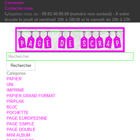
Connexion
Contactez-nous
Appelez-nous au :
09.83.40.89.69 (numéro non surtaxé) - A votre
écoute le jeudi et vendredi 10h à 18h30 et le samedi de 10h à 13h
Rechercher
Catégories
PAPIER
UNI
IMPRIME
PAPIER GRAND FORMAT
PRIPLAK
BLOC
POCHETTE
PAGE EUROPEENNE
PAGE SIMPLE
PAGE DOUBLE
MINI ALBUM