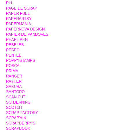
P.H.
PAGE DE SCRAP
PAPER FUEL
PAPERARTSY
PAPERMANIA
PAPERNOVA DESIGN
PAPIER DE PANDORES
PEARL PEN
PEBBLES
PEBEO
PENTEL
POPPYSTAMPS
POSCA
PRIMA
RANGER
RAYHER
SAKURA
SANTORO
SCAN CUT
SCHJERNING
SCOTCH
SCRAP FACTORY
SCRAP'AIN
SCRAPBERRY'S
SCRAPBOOK