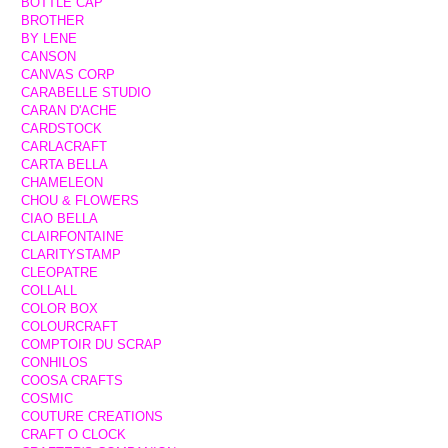
BOTTLE CAP
BROTHER
BY LENE
CANSON
CANVAS CORP
CARABELLE STUDIO
CARAN D'ACHE
CARDSTOCK
CARLACRAFT
CARTA BELLA
CHAMELEON
CHOU & FLOWERS
CIAO BELLA
CLAIRFONTAINE
CLARITYSTAMP
CLEOPATRE
COLLALL
COLOR BOX
COLOURCRAFT
COMPTOIR DU SCRAP
CONHILOS
COOSA CRAFTS
COSMIC
COUTURE CREATIONS
CRAFT O CLOCK