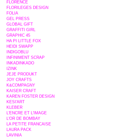
FLORENCE
FLORILEGES DESIGN
FOLIA
GEL PRESS
GLOBAL GIFT
GRAFFITI GIRL
GRAPHIC 45
HA PI LITTLE FOX
HEIDI SWAPP
INDIGOBLU
INFINIMENT SCRAP
INKADINKADO
IZINK
JEJE PRODUKT
JOY CRAFTS
K&COMPAGNY
KAISER CRAFT
KAREN FOSTER DESIGN
KESI'ART
KLEBER
L'ENCRE ET L'IMAGE
L'OR DE BOMBAY
LA PETITE FRANCAISE
LAURA PACK
LAVINIA