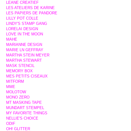
LEANE CREATIEF
LES ATELIERS DE KARINE
LES PAPIERS DE PANDORE
LILLY POT COLLE
LINDY'S STAMP GANG
LORELAI DESIGN
LOVE IN THE MOON
MAHE
MARIANNE DESIGN
MARIE LN GEFFRAY
MARTHA STEIN MEYER
MARTHA STEWART
MASK STENCIL
MEMORY BOX
MES PETITS CISEAUX
MITFORM
MME
MOLOTOW
MONO ZERO
MT MASKING TAPE
MUNDART STEMPEL
MY FAVORITE THINGS
NELLIE'S CHOICE
ODIF
OH! GLITTER