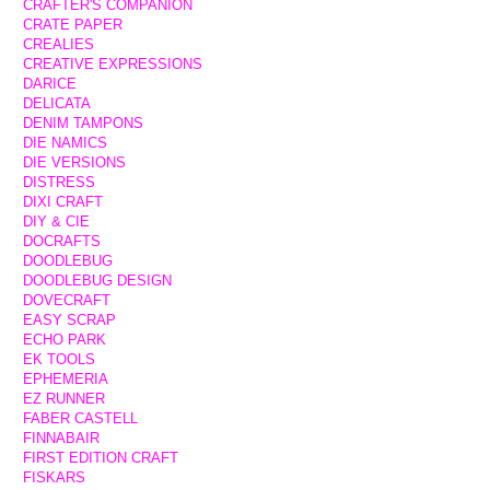
CRAFTER'S COMPANION
CRATE PAPER
CREALIES
CREATIVE EXPRESSIONS
DARICE
DELICATA
DENIM TAMPONS
DIE NAMICS
DIE VERSIONS
DISTRESS
DIXI CRAFT
DIY & CIE
DOCRAFTS
DOODLEBUG
DOODLEBUG DESIGN
DOVECRAFT
EASY SCRAP
ECHO PARK
EK TOOLS
EPHEMERIA
EZ RUNNER
FABER CASTELL
FINNABAIR
FIRST EDITION CRAFT
FISKARS