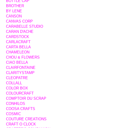
BOTTLE CAP
BROTHER
BY LENE
CANSON
CANVAS CORP
CARABELLE STUDIO
CARAN D'ACHE
CARDSTOCK
CARLACRAFT
CARTA BELLA
CHAMELEON
CHOU & FLOWERS
CIAO BELLA
CLAIRFONTAINE
CLARITYSTAMP
CLEOPATRE
COLLALL
COLOR BOX
COLOURCRAFT
COMPTOIR DU SCRAP
CONHILOS
COOSA CRAFTS
COSMIC
COUTURE CREATIONS
CRAFT O CLOCK