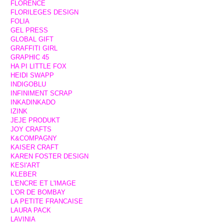
FLORENCE
FLORILEGES DESIGN
FOLIA
GEL PRESS
GLOBAL GIFT
GRAFFITI GIRL
GRAPHIC 45
HA PI LITTLE FOX
HEIDI SWAPP
INDIGOBLU
INFINIMENT SCRAP
INKADINKADO
IZINK
JEJE PRODUKT
JOY CRAFTS
K&COMPAGNY
KAISER CRAFT
KAREN FOSTER DESIGN
KESI'ART
KLEBER
L'ENCRE ET L'IMAGE
L'OR DE BOMBAY
LA PETITE FRANCAISE
LAURA PACK
LAVINIA