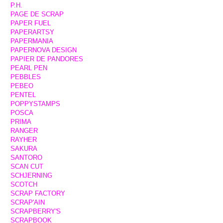
P.H.
PAGE DE SCRAP
PAPER FUEL
PAPERARTSY
PAPERMANIA
PAPERNOVA DESIGN
PAPIER DE PANDORES
PEARL PEN
PEBBLES
PEBEO
PENTEL
POPPYSTAMPS
POSCA
PRIMA
RANGER
RAYHER
SAKURA
SANTORO
SCAN CUT
SCHJERNING
SCOTCH
SCRAP FACTORY
SCRAP'AIN
SCRAPBERRY'S
SCRAPBOOK