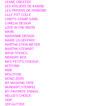
LEANE CREATIEF
LES ATELIERS DE KARINE
LES PAPIERS DE PANDORE
LILLY POT COLLE
LINDY'S STAMP GANG
LORELAI DESIGN
LOVE IN THE MOON
MAHE
MARIANNE DESIGN
MARIE LN GEFFRAY
MARTHA STEIN MEYER
MARTHA STEWART
MASK STENCIL
MEMORY BOX
MES PETITS CISEAUX
MITFORM
MME
MOLOTOW
MONO ZERO
MT MASKING TAPE
MUNDART STEMPEL
MY FAVORITE THINGS
NELLIE'S CHOICE
ODIF
OH! GLITTER