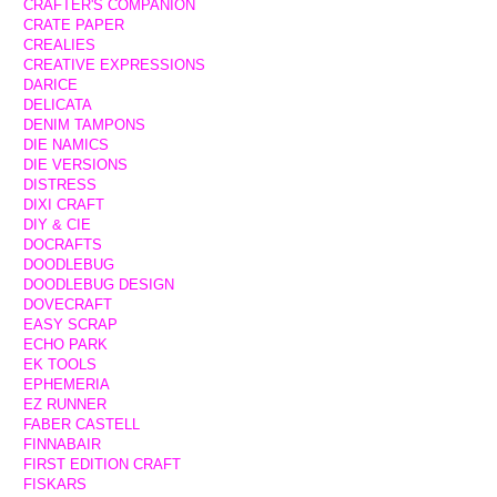
CRAFTER'S COMPANION
CRATE PAPER
CREALIES
CREATIVE EXPRESSIONS
DARICE
DELICATA
DENIM TAMPONS
DIE NAMICS
DIE VERSIONS
DISTRESS
DIXI CRAFT
DIY & CIE
DOCRAFTS
DOODLEBUG
DOODLEBUG DESIGN
DOVECRAFT
EASY SCRAP
ECHO PARK
EK TOOLS
EPHEMERIA
EZ RUNNER
FABER CASTELL
FINNABAIR
FIRST EDITION CRAFT
FISKARS