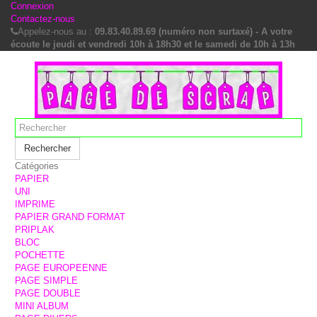
Connexion
Contactez-nous
Appelez-nous au :
09.83.40.89.69 (numéro non surtaxé) - A votre
écoute le jeudi et vendredi 10h à 18h30 et le samedi de 10h à 13h
Rechercher
Catégories
PAPIER
UNI
IMPRIME
PAPIER GRAND FORMAT
PRIPLAK
BLOC
POCHETTE
PAGE EUROPEENNE
PAGE SIMPLE
PAGE DOUBLE
MINI ALBUM