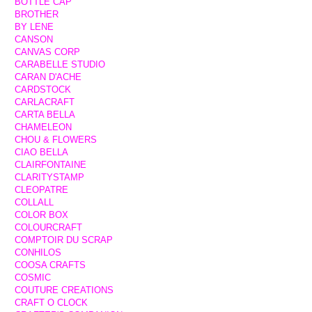
BOTTLE CAP
BROTHER
BY LENE
CANSON
CANVAS CORP
CARABELLE STUDIO
CARAN D'ACHE
CARDSTOCK
CARLACRAFT
CARTA BELLA
CHAMELEON
CHOU & FLOWERS
CIAO BELLA
CLAIRFONTAINE
CLARITYSTAMP
CLEOPATRE
COLLALL
COLOR BOX
COLOURCRAFT
COMPTOIR DU SCRAP
CONHILOS
COOSA CRAFTS
COSMIC
COUTURE CREATIONS
CRAFT O CLOCK