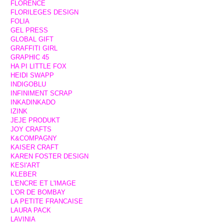
FLORENCE
FLORILEGES DESIGN
FOLIA
GEL PRESS
GLOBAL GIFT
GRAFFITI GIRL
GRAPHIC 45
HA PI LITTLE FOX
HEIDI SWAPP
INDIGOBLU
INFINIMENT SCRAP
INKADINKADO
IZINK
JEJE PRODUKT
JOY CRAFTS
K&COMPAGNY
KAISER CRAFT
KAREN FOSTER DESIGN
KESI'ART
KLEBER
L'ENCRE ET L'IMAGE
L'OR DE BOMBAY
LA PETITE FRANCAISE
LAURA PACK
LAVINIA