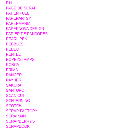
P.H.
PAGE DE SCRAP
PAPER FUEL
PAPERARTSY
PAPERMANIA
PAPERNOVA DESIGN
PAPIER DE PANDORES
PEARL PEN
PEBBLES
PEBEO
PENTEL
POPPYSTAMPS
POSCA
PRIMA
RANGER
RAYHER
SAKURA
SANTORO
SCAN CUT
SCHJERNING
SCOTCH
SCRAP FACTORY
SCRAP'AIN
SCRAPBERRY'S
SCRAPBOOK