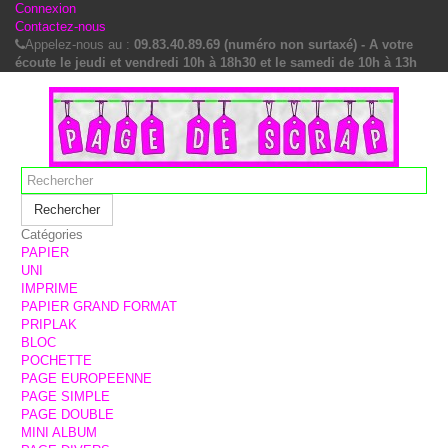
Connexion
Contactez-nous
Appelez-nous au :
09.83.40.89.69 (numéro non surtaxé) - A votre
écoute le jeudi et vendredi 10h à 18h30 et le samedi de 10h à 13h
Rechercher
Catégories
PAPIER
UNI
IMPRIME
PAPIER GRAND FORMAT
PRIPLAK
BLOC
POCHETTE
PAGE EUROPEENNE
PAGE SIMPLE
PAGE DOUBLE
MINI ALBUM