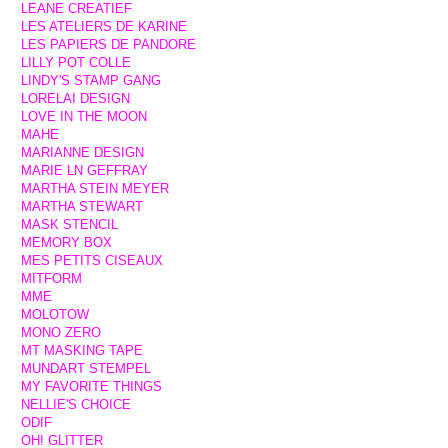
LEANE CREATIEF
LES ATELIERS DE KARINE
LES PAPIERS DE PANDORE
LILLY POT COLLE
LINDY'S STAMP GANG
LORELAI DESIGN
LOVE IN THE MOON
MAHE
MARIANNE DESIGN
MARIE LN GEFFRAY
MARTHA STEIN MEYER
MARTHA STEWART
MASK STENCIL
MEMORY BOX
MES PETITS CISEAUX
MITFORM
MME
MOLOTOW
MONO ZERO
MT MASKING TAPE
MUNDART STEMPEL
MY FAVORITE THINGS
NELLIE'S CHOICE
ODIF
OH! GLITTER