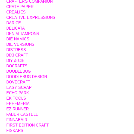
CRAFTER'S COMPANION
CRATE PAPER
CREALIES
CREATIVE EXPRESSIONS
DARICE
DELICATA
DENIM TAMPONS
DIE NAMICS
DIE VERSIONS
DISTRESS
DIXI CRAFT
DIY & CIE
DOCRAFTS
DOODLEBUG
DOODLEBUG DESIGN
DOVECRAFT
EASY SCRAP
ECHO PARK
EK TOOLS
EPHEMERIA
EZ RUNNER
FABER CASTELL
FINNABAIR
FIRST EDITION CRAFT
FISKARS