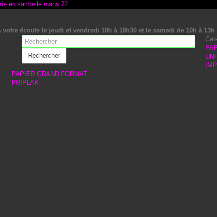
 votre écoute le jeudi et vendredi 10h à 18h30 et le samedi de 10h à 13h
Cat
PAP
Rechercher
UNI
IM
PAPIER GRAND FORMAT
PRIPLAK