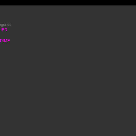
égories
IER
PRIME