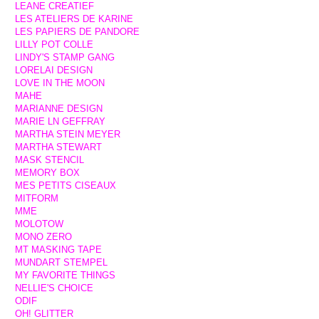
LEANE CREATIEF
LES ATELIERS DE KARINE
LES PAPIERS DE PANDORE
LILLY POT COLLE
LINDY'S STAMP GANG
LORELAI DESIGN
LOVE IN THE MOON
MAHE
MARIANNE DESIGN
MARIE LN GEFFRAY
MARTHA STEIN MEYER
MARTHA STEWART
MASK STENCIL
MEMORY BOX
MES PETITS CISEAUX
MITFORM
MME
MOLOTOW
MONO ZERO
MT MASKING TAPE
MUNDART STEMPEL
MY FAVORITE THINGS
NELLIE'S CHOICE
ODIF
OH! GLITTER