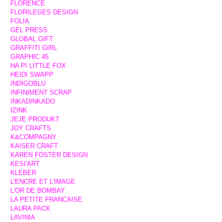
FLORENCE
FLORILEGES DESIGN
FOLIA
GEL PRESS
GLOBAL GIFT
GRAFFITI GIRL
GRAPHIC 45
HA PI LITTLE FOX
HEIDI SWAPP
INDIGOBLU
INFINIMENT SCRAP
INKADINKADO
IZINK
JEJE PRODUKT
JOY CRAFTS
K&COMPAGNY
KAISER CRAFT
KAREN FOSTER DESIGN
KESI'ART
KLEBER
L'ENCRE ET L'IMAGE
L'OR DE BOMBAY
LA PETITE FRANCAISE
LAURA PACK
LAVINIA