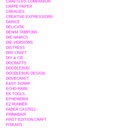
CRAFTER'S COMPANION
CRATE PAPER
CREALIES
CREATIVE EXPRESSIONS
DARICE
DELICATA
DENIM TAMPONS
DIE NAMICS
DIE VERSIONS
DISTRESS
DIXI CRAFT
DIY & CIE
DOCRAFTS
DOODLEBUG
DOODLEBUG DESIGN
DOVECRAFT
EASY SCRAP
ECHO PARK
EK TOOLS
EPHEMERIA
EZ RUNNER
FABER CASTELL
FINNABAIR
FIRST EDITION CRAFT
FISKARS