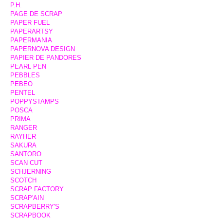
P.H.
PAGE DE SCRAP
PAPER FUEL
PAPERARTSY
PAPERMANIA
PAPERNOVA DESIGN
PAPIER DE PANDORES
PEARL PEN
PEBBLES
PEBEO
PENTEL
POPPYSTAMPS
POSCA
PRIMA
RANGER
RAYHER
SAKURA
SANTORO
SCAN CUT
SCHJERNING
SCOTCH
SCRAP FACTORY
SCRAP'AIN
SCRAPBERRY'S
SCRAPBOOK