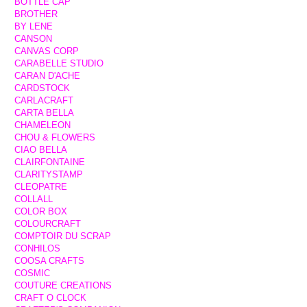
BOTTLE CAP
BROTHER
BY LENE
CANSON
CANVAS CORP
CARABELLE STUDIO
CARAN D'ACHE
CARDSTOCK
CARLACRAFT
CARTA BELLA
CHAMELEON
CHOU & FLOWERS
CIAO BELLA
CLAIRFONTAINE
CLARITYSTAMP
CLEOPATRE
COLLALL
COLOR BOX
COLOURCRAFT
COMPTOIR DU SCRAP
CONHILOS
COOSA CRAFTS
COSMIC
COUTURE CREATIONS
CRAFT O CLOCK