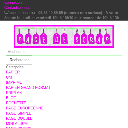
Connexion
Contactez-nous
Appelez-nous au :
09.83.40.89.69 (numéro non surtaxé) - A votre
écoute le jeudi et vendredi 10h à 18h30 et le samedi de 10h à 13h
Rechercher
Catégories
PAPIER
UNI
IMPRIME
PAPIER GRAND FORMAT
PRIPLAK
BLOC
POCHETTE
PAGE EUROPEENNE
PAGE SIMPLE
PAGE DOUBLE
MINI ALBUM