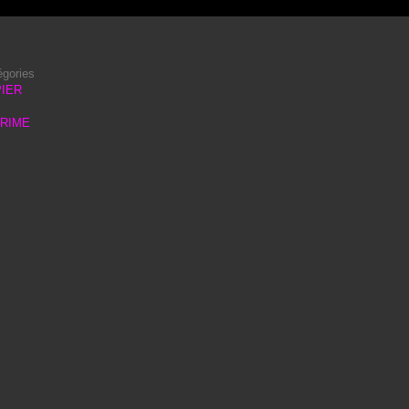
égories
IER
PRIME