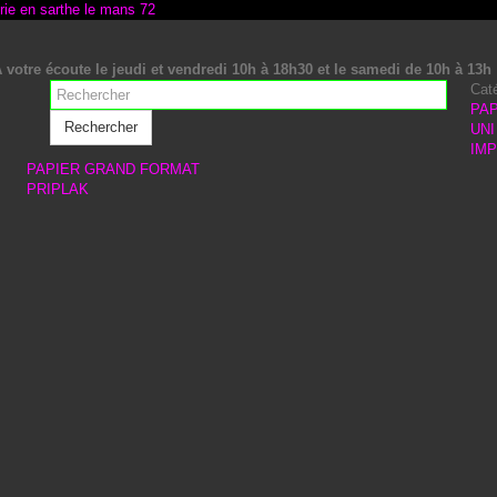
 votre écoute le jeudi et vendredi 10h à 18h30 et le samedi de 10h à 13h
Cat
PAP
Rechercher
UNI
IM
PAPIER GRAND FORMAT
PRIPLAK