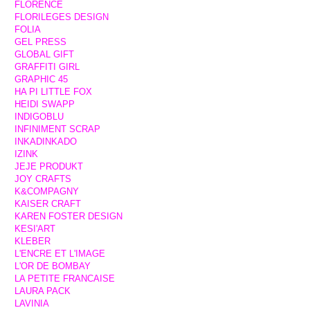
FLORENCE
FLORILEGES DESIGN
FOLIA
GEL PRESS
GLOBAL GIFT
GRAFFITI GIRL
GRAPHIC 45
HA PI LITTLE FOX
HEIDI SWAPP
INDIGOBLU
INFINIMENT SCRAP
INKADINKADO
IZINK
JEJE PRODUKT
JOY CRAFTS
K&COMPAGNY
KAISER CRAFT
KAREN FOSTER DESIGN
KESI'ART
KLEBER
L'ENCRE ET L'IMAGE
L'OR DE BOMBAY
LA PETITE FRANCAISE
LAURA PACK
LAVINIA