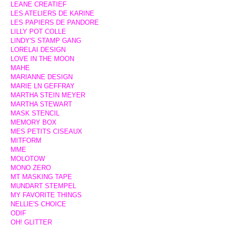
LEANE CREATIEF
LES ATELIERS DE KARINE
LES PAPIERS DE PANDORE
LILLY POT COLLE
LINDY'S STAMP GANG
LORELAI DESIGN
LOVE IN THE MOON
MAHE
MARIANNE DESIGN
MARIE LN GEFFRAY
MARTHA STEIN MEYER
MARTHA STEWART
MASK STENCIL
MEMORY BOX
MES PETITS CISEAUX
MITFORM
MME
MOLOTOW
MONO ZERO
MT MASKING TAPE
MUNDART STEMPEL
MY FAVORITE THINGS
NELLIE'S CHOICE
ODIF
OH! GLITTER