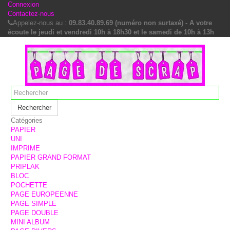
Connexion
Contactez-nous
Appelez-nous au :
09.83.40.89.69 (numéro non surtaxé) - A votre
écoute le jeudi et vendredi 10h à 18h30 et le samedi de 10h à 13h
Rechercher
Catégories
PAPIER
UNI
IMPRIME
PAPIER GRAND FORMAT
PRIPLAK
BLOC
POCHETTE
PAGE EUROPEENNE
PAGE SIMPLE
PAGE DOUBLE
MINI ALBUM