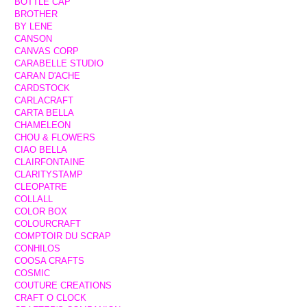
BOTTLE CAP
BROTHER
BY LENE
CANSON
CANVAS CORP
CARABELLE STUDIO
CARAN D'ACHE
CARDSTOCK
CARLACRAFT
CARTA BELLA
CHAMELEON
CHOU & FLOWERS
CIAO BELLA
CLAIRFONTAINE
CLARITYSTAMP
CLEOPATRE
COLLALL
COLOR BOX
COLOURCRAFT
COMPTOIR DU SCRAP
CONHILOS
COOSA CRAFTS
COSMIC
COUTURE CREATIONS
CRAFT O CLOCK