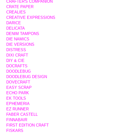
CRAFTER'S COMPANION
CRATE PAPER
CREALIES
CREATIVE EXPRESSIONS
DARICE
DELICATA
DENIM TAMPONS
DIE NAMICS
DIE VERSIONS
DISTRESS
DIXI CRAFT
DIY & CIE
DOCRAFTS
DOODLEBUG
DOODLEBUG DESIGN
DOVECRAFT
EASY SCRAP
ECHO PARK
EK TOOLS
EPHEMERIA
EZ RUNNER
FABER CASTELL
FINNABAIR
FIRST EDITION CRAFT
FISKARS