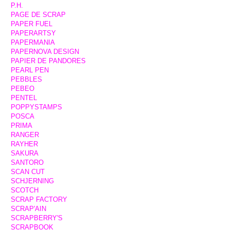
P.H.
PAGE DE SCRAP
PAPER FUEL
PAPERARTSY
PAPERMANIA
PAPERNOVA DESIGN
PAPIER DE PANDORES
PEARL PEN
PEBBLES
PEBEO
PENTEL
POPPYSTAMPS
POSCA
PRIMA
RANGER
RAYHER
SAKURA
SANTORO
SCAN CUT
SCHJERNING
SCOTCH
SCRAP FACTORY
SCRAP'AIN
SCRAPBERRY'S
SCRAPBOOK