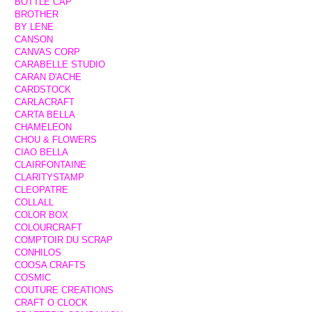
BOTTLE CAP
BROTHER
BY LENE
CANSON
CANVAS CORP
CARABELLE STUDIO
CARAN D'ACHE
CARDSTOCK
CARLACRAFT
CARTA BELLA
CHAMELEON
CHOU & FLOWERS
CIAO BELLA
CLAIRFONTAINE
CLARITYSTAMP
CLEOPATRE
COLLALL
COLOR BOX
COLOURCRAFT
COMPTOIR DU SCRAP
CONHILOS
COOSA CRAFTS
COSMIC
COUTURE CREATIONS
CRAFT O CLOCK