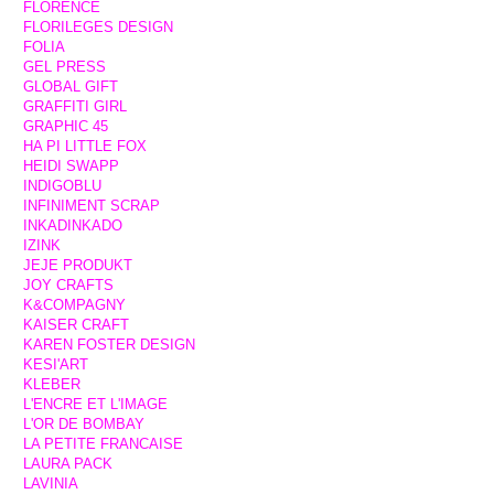
FLORENCE
FLORILEGES DESIGN
FOLIA
GEL PRESS
GLOBAL GIFT
GRAFFITI GIRL
GRAPHIC 45
HA PI LITTLE FOX
HEIDI SWAPP
INDIGOBLU
INFINIMENT SCRAP
INKADINKADO
IZINK
JEJE PRODUKT
JOY CRAFTS
K&COMPAGNY
KAISER CRAFT
KAREN FOSTER DESIGN
KESI'ART
KLEBER
L'ENCRE ET L'IMAGE
L'OR DE BOMBAY
LA PETITE FRANCAISE
LAURA PACK
LAVINIA