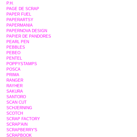
P.H.
PAGE DE SCRAP
PAPER FUEL
PAPERARTSY
PAPERMANIA
PAPERNOVA DESIGN
PAPIER DE PANDORES
PEARL PEN
PEBBLES
PEBEO
PENTEL
POPPYSTAMPS
POSCA
PRIMA
RANGER
RAYHER
SAKURA
SANTORO
SCAN CUT
SCHJERNING
SCOTCH
SCRAP FACTORY
SCRAP'AIN
SCRAPBERRY'S
SCRAPBOOK