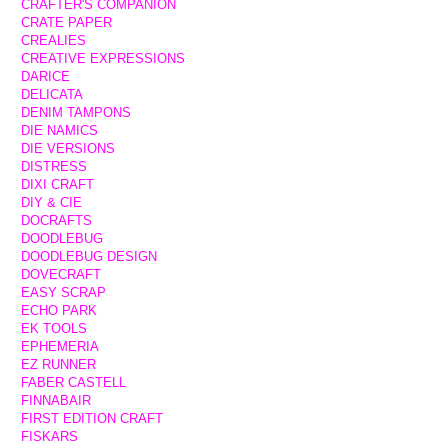
CRAFTER'S COMPANION
CRATE PAPER
CREALIES
CREATIVE EXPRESSIONS
DARICE
DELICATA
DENIM TAMPONS
DIE NAMICS
DIE VERSIONS
DISTRESS
DIXI CRAFT
DIY & CIE
DOCRAFTS
DOODLEBUG
DOODLEBUG DESIGN
DOVECRAFT
EASY SCRAP
ECHO PARK
EK TOOLS
EPHEMERIA
EZ RUNNER
FABER CASTELL
FINNABAIR
FIRST EDITION CRAFT
FISKARS