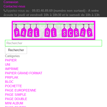
Connexion
Contactez-nous
Appelez-nous au :
09.83.40.89.69 (numéro non surtaxé) - A votre
écoute le jeudi et vendredi 10h à 18h30 et le samedi de 10h à 13h
Rechercher
Catégories
PAPIER
UNI
IMPRIME
PAPIER GRAND FORMAT
PRIPLAK
BLOC
POCHETTE
PAGE EUROPEENNE
PAGE SIMPLE
PAGE DOUBLE
MINI ALBUM