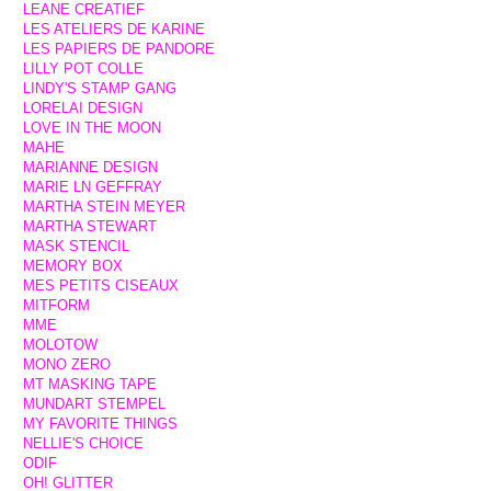
LEANE CREATIEF
LES ATELIERS DE KARINE
LES PAPIERS DE PANDORE
LILLY POT COLLE
LINDY'S STAMP GANG
LORELAI DESIGN
LOVE IN THE MOON
MAHE
MARIANNE DESIGN
MARIE LN GEFFRAY
MARTHA STEIN MEYER
MARTHA STEWART
MASK STENCIL
MEMORY BOX
MES PETITS CISEAUX
MITFORM
MME
MOLOTOW
MONO ZERO
MT MASKING TAPE
MUNDART STEMPEL
MY FAVORITE THINGS
NELLIE'S CHOICE
ODIF
OH! GLITTER