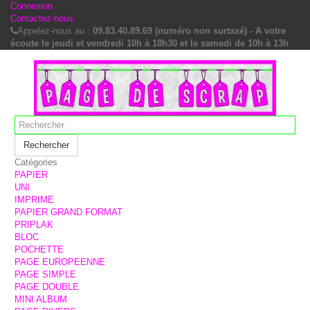
Connexion
Contactez-nous
Appelez-nous au :
09.83.40.89.69 (numéro non surtaxé) - A votre
écoute le jeudi et vendredi 10h à 18h30 et le samedi de 10h à 13h
Rechercher
Catégories
PAPIER
UNI
IMPRIME
PAPIER GRAND FORMAT
PRIPLAK
BLOC
POCHETTE
PAGE EUROPEENNE
PAGE SIMPLE
PAGE DOUBLE
MINI ALBUM