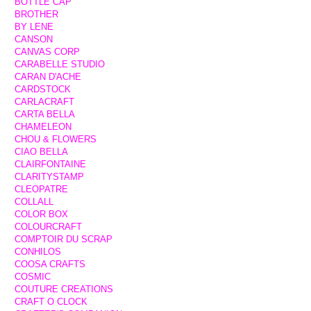
BOTTLE CAP
BROTHER
BY LENE
CANSON
CANVAS CORP
CARABELLE STUDIO
CARAN D'ACHE
CARDSTOCK
CARLACRAFT
CARTA BELLA
CHAMELEON
CHOU & FLOWERS
CIAO BELLA
CLAIRFONTAINE
CLARITYSTAMP
CLEOPATRE
COLLALL
COLOR BOX
COLOURCRAFT
COMPTOIR DU SCRAP
CONHILOS
COOSA CRAFTS
COSMIC
COUTURE CREATIONS
CRAFT O CLOCK