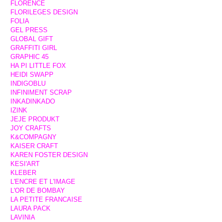
FLORENCE
FLORILEGES DESIGN
FOLIA
GEL PRESS
GLOBAL GIFT
GRAFFITI GIRL
GRAPHIC 45
HA PI LITTLE FOX
HEIDI SWAPP
INDIGOBLU
INFINIMENT SCRAP
INKADINKADO
IZINK
JEJE PRODUKT
JOY CRAFTS
K&COMPAGNY
KAISER CRAFT
KAREN FOSTER DESIGN
KESI'ART
KLEBER
L'ENCRE ET L'IMAGE
L'OR DE BOMBAY
LA PETITE FRANCAISE
LAURA PACK
LAVINIA