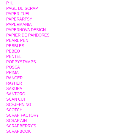
P.H.
PAGE DE SCRAP
PAPER FUEL
PAPERARTSY
PAPERMANIA
PAPERNOVA DESIGN
PAPIER DE PANDORES
PEARL PEN
PEBBLES
PEBEO
PENTEL
POPPYSTAMPS
POSCA
PRIMA
RANGER
RAYHER
SAKURA
SANTORO
SCAN CUT
SCHJERNING
SCOTCH
SCRAP FACTORY
SCRAP'AIN
SCRAPBERRY'S
SCRAPBOOK