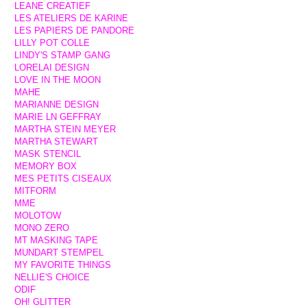
LEANE CREATIEF
LES ATELIERS DE KARINE
LES PAPIERS DE PANDORE
LILLY POT COLLE
LINDY'S STAMP GANG
LORELAI DESIGN
LOVE IN THE MOON
MAHE
MARIANNE DESIGN
MARIE LN GEFFRAY
MARTHA STEIN MEYER
MARTHA STEWART
MASK STENCIL
MEMORY BOX
MES PETITS CISEAUX
MITFORM
MME
MOLOTOW
MONO ZERO
MT MASKING TAPE
MUNDART STEMPEL
MY FAVORITE THINGS
NELLIE'S CHOICE
ODIF
OH! GLITTER