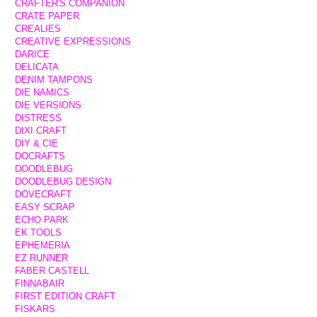
CRAFTER'S COMPANION
CRATE PAPER
CREALIES
CREATIVE EXPRESSIONS
DARICE
DELICATA
DENIM TAMPONS
DIE NAMICS
DIE VERSIONS
DISTRESS
DIXI CRAFT
DIY & CIE
DOCRAFTS
DOODLEBUG
DOODLEBUG DESIGN
DOVECRAFT
EASY SCRAP
ECHO PARK
EK TOOLS
EPHEMERIA
EZ RUNNER
FABER CASTELL
FINNABAIR
FIRST EDITION CRAFT
FISKARS