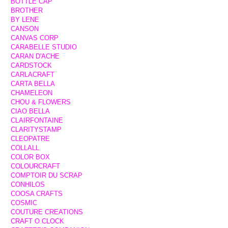
BOTTLE CAP
BROTHER
BY LENE
CANSON
CANVAS CORP
CARABELLE STUDIO
CARAN D'ACHE
CARDSTOCK
CARLACRAFT
CARTA BELLA
CHAMELEON
CHOU & FLOWERS
CIAO BELLA
CLAIRFONTAINE
CLARITYSTAMP
CLEOPATRE
COLLALL
COLOR BOX
COLOURCRAFT
COMPTOIR DU SCRAP
CONHILOS
COOSA CRAFTS
COSMIC
COUTURE CREATIONS
CRAFT O CLOCK