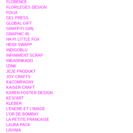
FLORENCE
FLORILEGES DESIGN
FOLIA
GEL PRESS
GLOBAL GIFT
GRAFFITI GIRL
GRAPHIC 45
HA PI LITTLE FOX
HEIDI SWAPP
INDIGOBLU
INFINIMENT SCRAP
INKADINKADO
IZINK
JEJE PRODUKT
JOY CRAFTS
K&COMPAGNY
KAISER CRAFT
KAREN FOSTER DESIGN
KESI'ART
KLEBER
L'ENCRE ET L'IMAGE
L'OR DE BOMBAY
LA PETITE FRANCAISE
LAURA PACK
LAVINIA