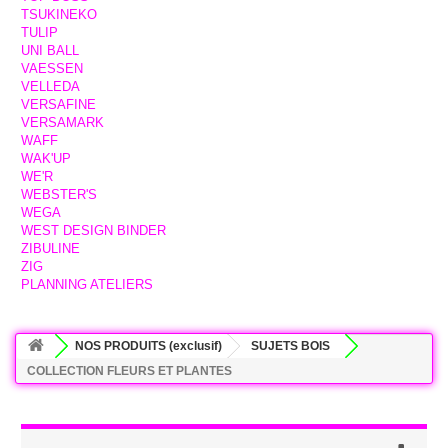
TSUKINEKO
TULIP
UNI BALL
VAESSEN
VELLEDA
VERSAFINE
VERSAMARK
WAFF
WAK'UP
WE'R
WEBSTER'S
WEGA
WEST DESIGN BINDER
ZIBULINE
ZIG
PLANNING ATELIERS
NOS PRODUITS (exclusif)
SUJETS BOIS
COLLECTION FLEURS ET PLANTES