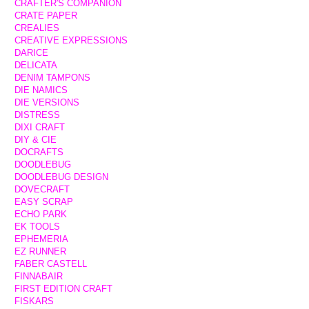
CRAFTER'S COMPANION
CRATE PAPER
CREALIES
CREATIVE EXPRESSIONS
DARICE
DELICATA
DENIM TAMPONS
DIE NAMICS
DIE VERSIONS
DISTRESS
DIXI CRAFT
DIY & CIE
DOCRAFTS
DOODLEBUG
DOODLEBUG DESIGN
DOVECRAFT
EASY SCRAP
ECHO PARK
EK TOOLS
EPHEMERIA
EZ RUNNER
FABER CASTELL
FINNABAIR
FIRST EDITION CRAFT
FISKARS