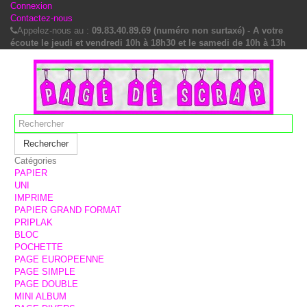
Connexion
Contactez-nous
Appelez-nous au :
09.83.40.89.69 (numéro non surtaxé) - A votre
écoute le jeudi et vendredi 10h à 18h30 et le samedi de 10h à 13h
Rechercher
Catégories
PAPIER
UNI
IMPRIME
PAPIER GRAND FORMAT
PRIPLAK
BLOC
POCHETTE
PAGE EUROPEENNE
PAGE SIMPLE
PAGE DOUBLE
MINI ALBUM