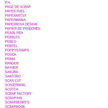
P.H.
PAGE DE SCRAP
PAPER FUEL
PAPERARTSY
PAPERMANIA
PAPERNOVA DESIGN
PAPIER DE PANDORES
PEARL PEN
PEBBLES
PEBEO
PENTEL
POPPYSTAMPS
POSCA
PRIMA
RANGER
RAYHER
SAKURA
SANTORO
SCAN CUT
SCHJERNING
SCOTCH
SCRAP FACTORY
SCRAP'AIN
SCRAPBERRY'S
SCRAPBOOK