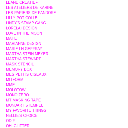
LEANE CREATIEF
LES ATELIERS DE KARINE
LES PAPIERS DE PANDORE
LILLY POT COLLE
LINDY'S STAMP GANG
LORELAI DESIGN
LOVE IN THE MOON
MAHE
MARIANNE DESIGN
MARIE LN GEFFRAY
MARTHA STEIN MEYER
MARTHA STEWART
MASK STENCIL
MEMORY BOX
MES PETITS CISEAUX
MITFORM
MME
MOLOTOW
MONO ZERO
MT MASKING TAPE
MUNDART STEMPEL
MY FAVORITE THINGS
NELLIE'S CHOICE
ODIF
OH! GLITTER