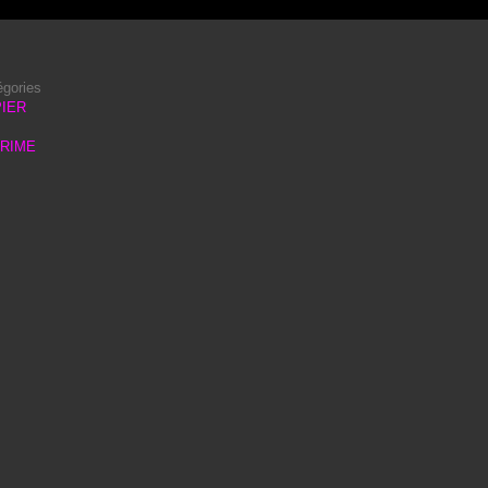
égories
IER
PRIME