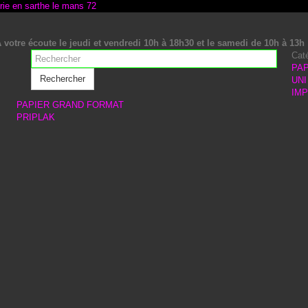
 votre écoute le jeudi et vendredi 10h à 18h30 et le samedi de 10h à 13h
Cat
PAP
Rechercher
UNI
IM
PAPIER GRAND FORMAT
PRIPLAK