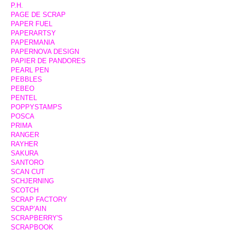
P.H.
PAGE DE SCRAP
PAPER FUEL
PAPERARTSY
PAPERMANIA
PAPERNOVA DESIGN
PAPIER DE PANDORES
PEARL PEN
PEBBLES
PEBEO
PENTEL
POPPYSTAMPS
POSCA
PRIMA
RANGER
RAYHER
SAKURA
SANTORO
SCAN CUT
SCHJERNING
SCOTCH
SCRAP FACTORY
SCRAP'AIN
SCRAPBERRY'S
SCRAPBOOK