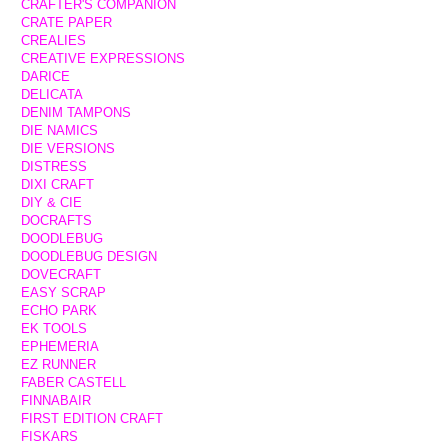
CRAFTER'S COMPANION
CRATE PAPER
CREALIES
CREATIVE EXPRESSIONS
DARICE
DELICATA
DENIM TAMPONS
DIE NAMICS
DIE VERSIONS
DISTRESS
DIXI CRAFT
DIY & CIE
DOCRAFTS
DOODLEBUG
DOODLEBUG DESIGN
DOVECRAFT
EASY SCRAP
ECHO PARK
EK TOOLS
EPHEMERIA
EZ RUNNER
FABER CASTELL
FINNABAIR
FIRST EDITION CRAFT
FISKARS