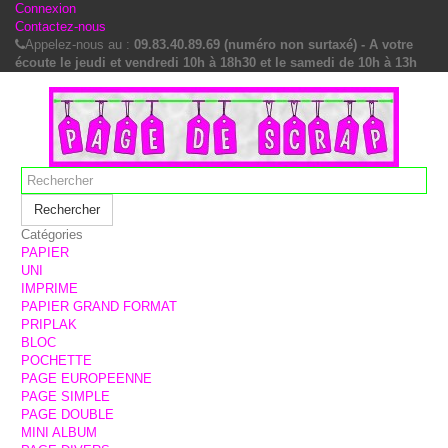
Connexion
Contactez-nous
Appelez-nous au :
09.83.40.89.69 (numéro non surtaxé) - A votre
écoute le jeudi et vendredi 10h à 18h30 et le samedi de 10h à 13h
Rechercher
Catégories
PAPIER
UNI
IMPRIME
PAPIER GRAND FORMAT
PRIPLAK
BLOC
POCHETTE
PAGE EUROPEENNE
PAGE SIMPLE
PAGE DOUBLE
MINI ALBUM