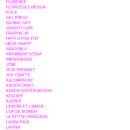
FLORENCE
FLORILEGES DESIGN
FOLIA
GEL PRESS
GLOBAL GIFT
GRAFFITI GIRL
GRAPHIC 45
HA PI LITTLE FOX
HEIDI SWAPP
INDIGOBLU
INFINIMENT SCRAP
INKADINKADO
IZINK
JEJE PRODUKT
JOY CRAFTS
K&COMPAGNY
KAISER CRAFT
KAREN FOSTER DESIGN
KESI'ART
KLEBER
L'ENCRE ET L'IMAGE
L'OR DE BOMBAY
LA PETITE FRANCAISE
LAURA PACK
LAVINIA