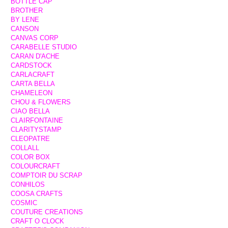
BOTTLE CAP
BROTHER
BY LENE
CANSON
CANVAS CORP
CARABELLE STUDIO
CARAN D'ACHE
CARDSTOCK
CARLACRAFT
CARTA BELLA
CHAMELEON
CHOU & FLOWERS
CIAO BELLA
CLAIRFONTAINE
CLARITYSTAMP
CLEOPATRE
COLLALL
COLOR BOX
COLOURCRAFT
COMPTOIR DU SCRAP
CONHILOS
COOSA CRAFTS
COSMIC
COUTURE CREATIONS
CRAFT O CLOCK