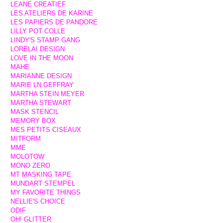
LEANE CREATIEF
LES ATELIERS DE KARINE
LES PAPIERS DE PANDORE
LILLY POT COLLE
LINDY'S STAMP GANG
LORELAI DESIGN
LOVE IN THE MOON
MAHE
MARIANNE DESIGN
MARIE LN GEFFRAY
MARTHA STEIN MEYER
MARTHA STEWART
MASK STENCIL
MEMORY BOX
MES PETITS CISEAUX
MITFORM
MME
MOLOTOW
MONO ZERO
MT MASKING TAPE
MUNDART STEMPEL
MY FAVORITE THINGS
NELLIE'S CHOICE
ODIF
OH! GLITTER