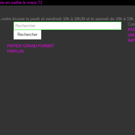
 votre écoute le jeudi et vendredi 10h à 18h30 et le samedi de 10h à 13h
Cat
PAP
Rechercher
UNI
IM
PAPIER GRAND FORMAT
PRIPLAK