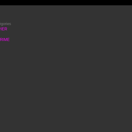
égories
IER
PRIME