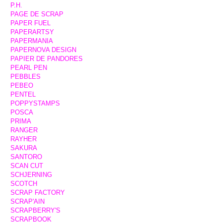
P.H.
PAGE DE SCRAP
PAPER FUEL
PAPERARTSY
PAPERMANIA
PAPERNOVA DESIGN
PAPIER DE PANDORES
PEARL PEN
PEBBLES
PEBEO
PENTEL
POPPYSTAMPS
POSCA
PRIMA
RANGER
RAYHER
SAKURA
SANTORO
SCAN CUT
SCHJERNING
SCOTCH
SCRAP FACTORY
SCRAP'AIN
SCRAPBERRY'S
SCRAPBOOK