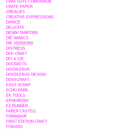
CRAFTER'S COMPANION
CRATE PAPER
CREALIES
CREATIVE EXPRESSIONS
DARICE
DELICATA
DENIM TAMPONS
DIE NAMICS
DIE VERSIONS
DISTRESS
DIXI CRAFT
DIY & CIE
DOCRAFTS
DOODLEBUG
DOODLEBUG DESIGN
DOVECRAFT
EASY SCRAP
ECHO PARK
EK TOOLS
EPHEMERIA
EZ RUNNER
FABER CASTELL
FINNABAIR
FIRST EDITION CRAFT
FISKARS