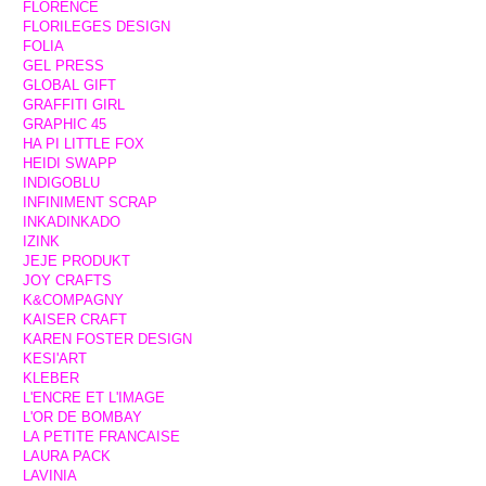
FLORENCE
FLORILEGES DESIGN
FOLIA
GEL PRESS
GLOBAL GIFT
GRAFFITI GIRL
GRAPHIC 45
HA PI LITTLE FOX
HEIDI SWAPP
INDIGOBLU
INFINIMENT SCRAP
INKADINKADO
IZINK
JEJE PRODUKT
JOY CRAFTS
K&COMPAGNY
KAISER CRAFT
KAREN FOSTER DESIGN
KESI'ART
KLEBER
L'ENCRE ET L'IMAGE
L'OR DE BOMBAY
LA PETITE FRANCAISE
LAURA PACK
LAVINIA