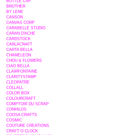
BOTTLE CAP
BROTHER
BY LENE
CANSON
CANVAS CORP
CARABELLE STUDIO
CARAN D'ACHE
CARDSTOCK
CARLACRAFT
CARTA BELLA
CHAMELEON
CHOU & FLOWERS
CIAO BELLA
CLAIRFONTAINE
CLARITYSTAMP
CLEOPATRE
COLLALL
COLOR BOX
COLOURCRAFT
COMPTOIR DU SCRAP
CONHILOS
COOSA CRAFTS
COSMIC
COUTURE CREATIONS
CRAFT O CLOCK