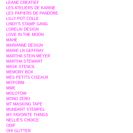
LEANE CREATIEF
LES ATELIERS DE KARINE
LES PAPIERS DE PANDORE
LILLY POT COLLE
LINDY'S STAMP GANG
LORELAI DESIGN
LOVE IN THE MOON
MAHE
MARIANNE DESIGN
MARIE LN GEFFRAY
MARTHA STEIN MEYER
MARTHA STEWART
MASK STENCIL
MEMORY BOX
MES PETITS CISEAUX
MITFORM
MME
MOLOTOW
MONO ZERO
MT MASKING TAPE
MUNDART STEMPEL
MY FAVORITE THINGS
NELLIE'S CHOICE
ODIF
OH! GLITTER