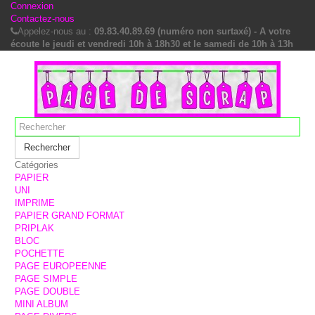
Connexion
Contactez-nous
Appelez-nous au :
09.83.40.89.69 (numéro non surtaxé) - A votre
écoute le jeudi et vendredi 10h à 18h30 et le samedi de 10h à 13h
Rechercher
Catégories
PAPIER
UNI
IMPRIME
PAPIER GRAND FORMAT
PRIPLAK
BLOC
POCHETTE
PAGE EUROPEENNE
PAGE SIMPLE
PAGE DOUBLE
MINI ALBUM