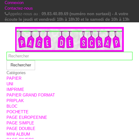
Connexion
Contactez-nous
Appelez-nous au :
09.83.40.89.69 (numéro non surtaxé) - A votre
écoute le jeudi et vendredi 10h à 18h30 et le samedi de 10h à 13h
Rechercher
Catégories
PAPIER
UNI
IMPRIME
PAPIER GRAND FORMAT
PRIPLAK
BLOC
POCHETTE
PAGE EUROPEENNE
PAGE SIMPLE
PAGE DOUBLE
MINI ALBUM