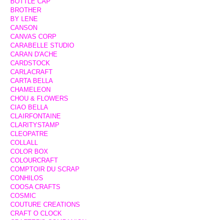
BOTTLE CAP
BROTHER
BY LENE
CANSON
CANVAS CORP
CARABELLE STUDIO
CARAN D'ACHE
CARDSTOCK
CARLACRAFT
CARTA BELLA
CHAMELEON
CHOU & FLOWERS
CIAO BELLA
CLAIRFONTAINE
CLARITYSTAMP
CLEOPATRE
COLLALL
COLOR BOX
COLOURCRAFT
COMPTOIR DU SCRAP
CONHILOS
COOSA CRAFTS
COSMIC
COUTURE CREATIONS
CRAFT O CLOCK