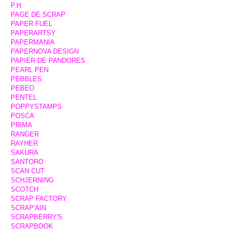
P.H.
PAGE DE SCRAP
PAPER FUEL
PAPERARTSY
PAPERMANIA
PAPERNOVA DESIGN
PAPIER DE PANDORES
PEARL PEN
PEBBLES
PEBEO
PENTEL
POPPYSTAMPS
POSCA
PRIMA
RANGER
RAYHER
SAKURA
SANTORO
SCAN CUT
SCHJERNING
SCOTCH
SCRAP FACTORY
SCRAP'AIN
SCRAPBERRY'S
SCRAPBOOK