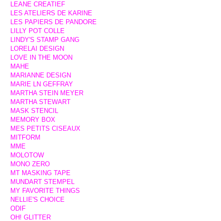
LEANE CREATIEF
LES ATELIERS DE KARINE
LES PAPIERS DE PANDORE
LILLY POT COLLE
LINDY'S STAMP GANG
LORELAI DESIGN
LOVE IN THE MOON
MAHE
MARIANNE DESIGN
MARIE LN GEFFRAY
MARTHA STEIN MEYER
MARTHA STEWART
MASK STENCIL
MEMORY BOX
MES PETITS CISEAUX
MITFORM
MME
MOLOTOW
MONO ZERO
MT MASKING TAPE
MUNDART STEMPEL
MY FAVORITE THINGS
NELLIE'S CHOICE
ODIF
OH! GLITTER