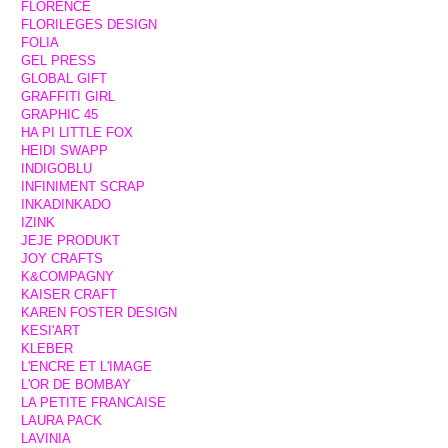
FLORENCE
FLORILEGES DESIGN
FOLIA
GEL PRESS
GLOBAL GIFT
GRAFFITI GIRL
GRAPHIC 45
HA PI LITTLE FOX
HEIDI SWAPP
INDIGOBLU
INFINIMENT SCRAP
INKADINKADO
IZINK
JEJE PRODUKT
JOY CRAFTS
K&COMPAGNY
KAISER CRAFT
KAREN FOSTER DESIGN
KESI'ART
KLEBER
L'ENCRE ET L'IMAGE
L'OR DE BOMBAY
LA PETITE FRANCAISE
LAURA PACK
LAVINIA