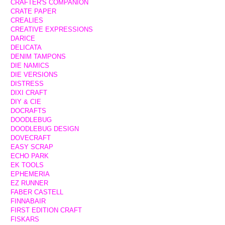
CRAFTER'S COMPANION
CRATE PAPER
CREALIES
CREATIVE EXPRESSIONS
DARICE
DELICATA
DENIM TAMPONS
DIE NAMICS
DIE VERSIONS
DISTRESS
DIXI CRAFT
DIY & CIE
DOCRAFTS
DOODLEBUG
DOODLEBUG DESIGN
DOVECRAFT
EASY SCRAP
ECHO PARK
EK TOOLS
EPHEMERIA
EZ RUNNER
FABER CASTELL
FINNABAIR
FIRST EDITION CRAFT
FISKARS