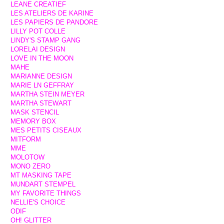
LEANE CREATIEF
LES ATELIERS DE KARINE
LES PAPIERS DE PANDORE
LILLY POT COLLE
LINDY'S STAMP GANG
LORELAI DESIGN
LOVE IN THE MOON
MAHE
MARIANNE DESIGN
MARIE LN GEFFRAY
MARTHA STEIN MEYER
MARTHA STEWART
MASK STENCIL
MEMORY BOX
MES PETITS CISEAUX
MITFORM
MME
MOLOTOW
MONO ZERO
MT MASKING TAPE
MUNDART STEMPEL
MY FAVORITE THINGS
NELLIE'S CHOICE
ODIF
OH! GLITTER