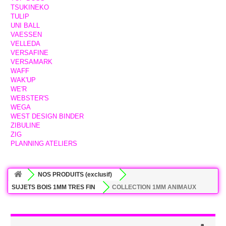
TSUKINEKO
TULIP
UNI BALL
VAESSEN
VELLEDA
VERSAFINE
VERSAMARK
WAFF
WAK'UP
WE'R
WEBSTER'S
WEGA
WEST DESIGN BINDER
ZIBULINE
ZIG
PLANNING ATELIERS
NOS PRODUITS (exclusif)
SUJETS BOIS 1MM TRES FIN
COLLECTION 1MM ANIMAUX