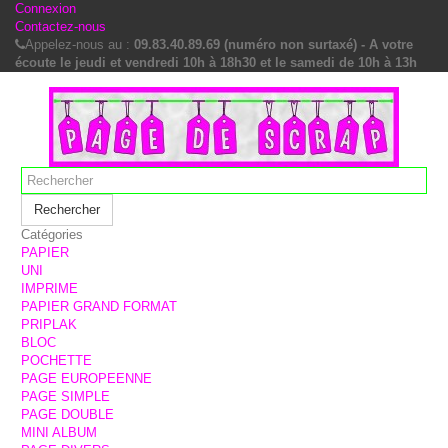
Connexion
Contactez-nous
Appelez-nous au :
09.83.40.89.69 (numéro non surtaxé) - A votre
écoute le jeudi et vendredi 10h à 18h30 et le samedi de 10h à 13h
Rechercher
Catégories
PAPIER
UNI
IMPRIME
PAPIER GRAND FORMAT
PRIPLAK
BLOC
POCHETTE
PAGE EUROPEENNE
PAGE SIMPLE
PAGE DOUBLE
MINI ALBUM