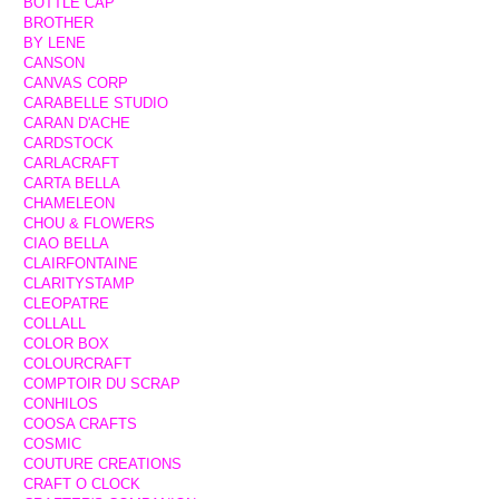
BOTTLE CAP
BROTHER
BY LENE
CANSON
CANVAS CORP
CARABELLE STUDIO
CARAN D'ACHE
CARDSTOCK
CARLACRAFT
CARTA BELLA
CHAMELEON
CHOU & FLOWERS
CIAO BELLA
CLAIRFONTAINE
CLARITYSTAMP
CLEOPATRE
COLLALL
COLOR BOX
COLOURCRAFT
COMPTOIR DU SCRAP
CONHILOS
COOSA CRAFTS
COSMIC
COUTURE CREATIONS
CRAFT O CLOCK