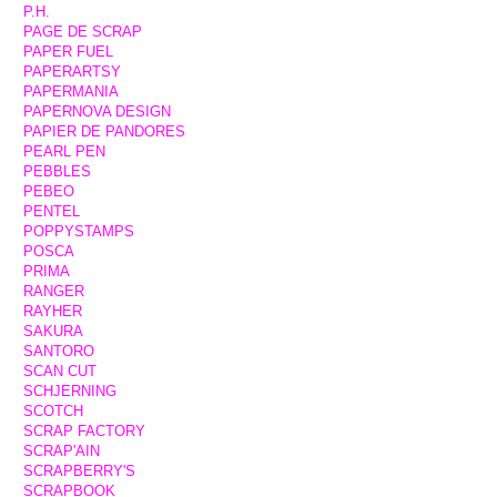
P.H.
PAGE DE SCRAP
PAPER FUEL
PAPERARTSY
PAPERMANIA
PAPERNOVA DESIGN
PAPIER DE PANDORES
PEARL PEN
PEBBLES
PEBEO
PENTEL
POPPYSTAMPS
POSCA
PRIMA
RANGER
RAYHER
SAKURA
SANTORO
SCAN CUT
SCHJERNING
SCOTCH
SCRAP FACTORY
SCRAP'AIN
SCRAPBERRY'S
SCRAPBOOK