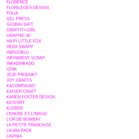
FLORENCE
FLORILEGES DESIGN
FOLIA
GEL PRESS
GLOBAL GIFT
GRAFFITI GIRL
GRAPHIC 45
HA PI LITTLE FOX
HEIDI SWAPP
INDIGOBLU
INFINIMENT SCRAP
INKADINKADO
IZINK
JEJE PRODUKT
JOY CRAFTS
K&COMPAGNY
KAISER CRAFT
KAREN FOSTER DESIGN
KESI'ART
KLEBER
L'ENCRE ET L'IMAGE
L'OR DE BOMBAY
LA PETITE FRANCAISE
LAURA PACK
LAVINIA