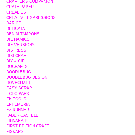
CRAFTER'S COMPANION
CRATE PAPER
CREALIES
CREATIVE EXPRESSIONS
DARICE
DELICATA
DENIM TAMPONS
DIE NAMICS
DIE VERSIONS
DISTRESS
DIXI CRAFT
DIY & CIE
DOCRAFTS
DOODLEBUG
DOODLEBUG DESIGN
DOVECRAFT
EASY SCRAP
ECHO PARK
EK TOOLS
EPHEMERIA
EZ RUNNER
FABER CASTELL
FINNABAIR
FIRST EDITION CRAFT
FISKARS