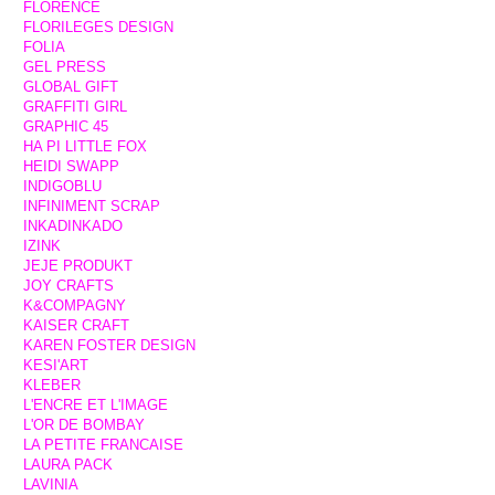
FLORENCE
FLORILEGES DESIGN
FOLIA
GEL PRESS
GLOBAL GIFT
GRAFFITI GIRL
GRAPHIC 45
HA PI LITTLE FOX
HEIDI SWAPP
INDIGOBLU
INFINIMENT SCRAP
INKADINKADO
IZINK
JEJE PRODUKT
JOY CRAFTS
K&COMPAGNY
KAISER CRAFT
KAREN FOSTER DESIGN
KESI'ART
KLEBER
L'ENCRE ET L'IMAGE
L'OR DE BOMBAY
LA PETITE FRANCAISE
LAURA PACK
LAVINIA