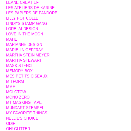
LEANE CREATIEF
LES ATELIERS DE KARINE
LES PAPIERS DE PANDORE
LILLY POT COLLE
LINDY'S STAMP GANG
LORELAI DESIGN
LOVE IN THE MOON
MAHE
MARIANNE DESIGN
MARIE LN GEFFRAY
MARTHA STEIN MEYER
MARTHA STEWART
MASK STENCIL
MEMORY BOX
MES PETITS CISEAUX
MITFORM
MME
MOLOTOW
MONO ZERO
MT MASKING TAPE
MUNDART STEMPEL
MY FAVORITE THINGS
NELLIE'S CHOICE
ODIF
OH! GLITTER