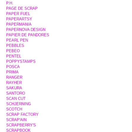
P.H.
PAGE DE SCRAP
PAPER FUEL
PAPERARTSY
PAPERMANIA
PAPERNOVA DESIGN
PAPIER DE PANDORES
PEARL PEN
PEBBLES
PEBEO
PENTEL
POPPYSTAMPS
POSCA
PRIMA
RANGER
RAYHER
SAKURA
SANTORO
SCAN CUT
SCHJERNING
SCOTCH
SCRAP FACTORY
SCRAP'AIN
SCRAPBERRY'S
SCRAPBOOK