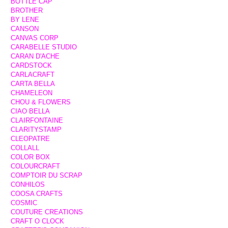
BOTTLE CAP
BROTHER
BY LENE
CANSON
CANVAS CORP
CARABELLE STUDIO
CARAN D'ACHE
CARDSTOCK
CARLACRAFT
CARTA BELLA
CHAMELEON
CHOU & FLOWERS
CIAO BELLA
CLAIRFONTAINE
CLARITYSTAMP
CLEOPATRE
COLLALL
COLOR BOX
COLOURCRAFT
COMPTOIR DU SCRAP
CONHILOS
COOSA CRAFTS
COSMIC
COUTURE CREATIONS
CRAFT O CLOCK