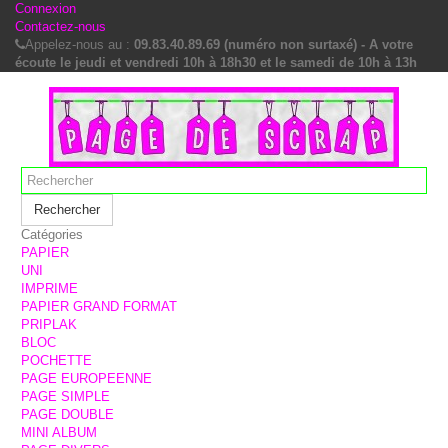
Connexion
Contactez-nous
Appelez-nous au :
09.83.40.89.69 (numéro non surtaxé) - A votre
écoute le jeudi et vendredi 10h à 18h30 et le samedi de 10h à 13h
Rechercher
Catégories
PAPIER
UNI
IMPRIME
PAPIER GRAND FORMAT
PRIPLAK
BLOC
POCHETTE
PAGE EUROPEENNE
PAGE SIMPLE
PAGE DOUBLE
MINI ALBUM