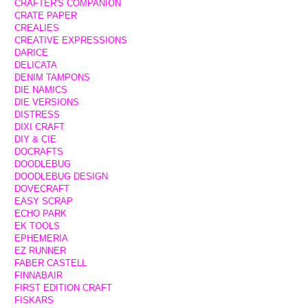
CRAFTER'S COMPANION
CRATE PAPER
CREALIES
CREATIVE EXPRESSIONS
DARICE
DELICATA
DENIM TAMPONS
DIE NAMICS
DIE VERSIONS
DISTRESS
DIXI CRAFT
DIY & CIE
DOCRAFTS
DOODLEBUG
DOODLEBUG DESIGN
DOVECRAFT
EASY SCRAP
ECHO PARK
EK TOOLS
EPHEMERIA
EZ RUNNER
FABER CASTELL
FINNABAIR
FIRST EDITION CRAFT
FISKARS