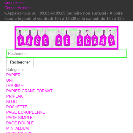
Connexion
Contactez-nous
Appelez-nous au :
09.83.40.89.69 (numéro non surtaxé) - A votre
écoute le jeudi et vendredi 10h à 18h30 et le samedi de 10h à 13h
Rechercher
Catégories
PAPIER
UNI
IMPRIME
PAPIER GRAND FORMAT
PRIPLAK
BLOC
POCHETTE
PAGE EUROPEENNE
PAGE SIMPLE
PAGE DOUBLE
MINI ALBUM