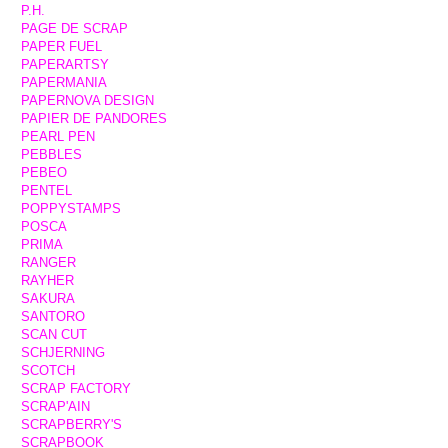
P.H.
PAGE DE SCRAP
PAPER FUEL
PAPERARTSY
PAPERMANIA
PAPERNOVA DESIGN
PAPIER DE PANDORES
PEARL PEN
PEBBLES
PEBEO
PENTEL
POPPYSTAMPS
POSCA
PRIMA
RANGER
RAYHER
SAKURA
SANTORO
SCAN CUT
SCHJERNING
SCOTCH
SCRAP FACTORY
SCRAP'AIN
SCRAPBERRY'S
SCRAPBOOK