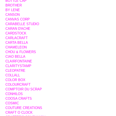
BOTTLE CAP
BROTHER
BY LENE
CANSON
CANVAS CORP
CARABELLE STUDIO
CARAN D'ACHE
CARDSTOCK
CARLACRAFT
CARTA BELLA
CHAMELEON
CHOU & FLOWERS
CIAO BELLA
CLAIRFONTAINE
CLARITYSTAMP
CLEOPATRE
COLLALL
COLOR BOX
COLOURCRAFT
COMPTOIR DU SCRAP
CONHILOS
COOSA CRAFTS
COSMIC
COUTURE CREATIONS
CRAFT O CLOCK