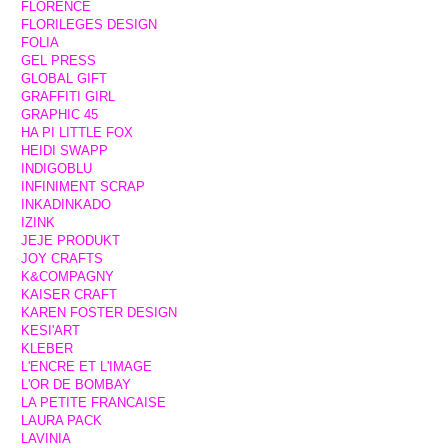
FLORENCE
FLORILEGES DESIGN
FOLIA
GEL PRESS
GLOBAL GIFT
GRAFFITI GIRL
GRAPHIC 45
HA PI LITTLE FOX
HEIDI SWAPP
INDIGOBLU
INFINIMENT SCRAP
INKADINKADO
IZINK
JEJE PRODUKT
JOY CRAFTS
K&COMPAGNY
KAISER CRAFT
KAREN FOSTER DESIGN
KESI'ART
KLEBER
L'ENCRE ET L'IMAGE
L'OR DE BOMBAY
LA PETITE FRANCAISE
LAURA PACK
LAVINIA