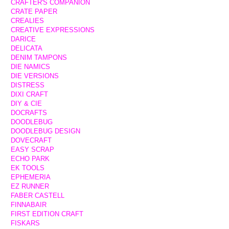
CRAFTER'S COMPANION
CRATE PAPER
CREALIES
CREATIVE EXPRESSIONS
DARICE
DELICATA
DENIM TAMPONS
DIE NAMICS
DIE VERSIONS
DISTRESS
DIXI CRAFT
DIY & CIE
DOCRAFTS
DOODLEBUG
DOODLEBUG DESIGN
DOVECRAFT
EASY SCRAP
ECHO PARK
EK TOOLS
EPHEMERIA
EZ RUNNER
FABER CASTELL
FINNABAIR
FIRST EDITION CRAFT
FISKARS