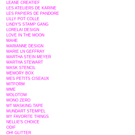
LEANE CREATIEF
LES ATELIERS DE KARINE
LES PAPIERS DE PANDORE
LILLY POT COLLE
LINDY'S STAMP GANG
LORELAI DESIGN
LOVE IN THE MOON
MAHE
MARIANNE DESIGN
MARIE LN GEFFRAY
MARTHA STEIN MEYER
MARTHA STEWART
MASK STENCIL
MEMORY BOX
MES PETITS CISEAUX
MITFORM
MME
MOLOTOW
MONO ZERO
MT MASKING TAPE
MUNDART STEMPEL
MY FAVORITE THINGS
NELLIE'S CHOICE
ODIF
OH! GLITTER