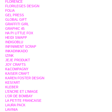
FLORENCE
FLORILEGES DESIGN
FOLIA
GEL PRESS
GLOBAL GIFT
GRAFFITI GIRL
GRAPHIC 45
HA PI LITTLE FOX
HEIDI SWAPP
INDIGOBLU
INFINIMENT SCRAP
INKADINKADO
IZINK
JEJE PRODUKT
JOY CRAFTS
K&COMPAGNY
KAISER CRAFT
KAREN FOSTER DESIGN
KESI'ART
KLEBER
L'ENCRE ET L'IMAGE
L'OR DE BOMBAY
LA PETITE FRANCAISE
LAURA PACK
LAVINIA