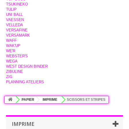
TSUKINEKO
TULIP
UNI BALL
VAESSEN
VELLEDA
VERSAFINE
VERSAMARK
WAFF
WAK'UP
WE'R
WEBSTER'S
WEGA
WEST DESIGN BINDER
ZIBULINE
ZIG
PLANNING ATELIERS
PAPIER
IMPRIME
SCISSORS ET STRIPES
IMPRIME