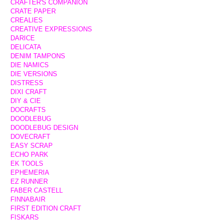
CRAFTER'S COMPANION
CRATE PAPER
CREALIES
CREATIVE EXPRESSIONS
DARICE
DELICATA
DENIM TAMPONS
DIE NAMICS
DIE VERSIONS
DISTRESS
DIXI CRAFT
DIY & CIE
DOCRAFTS
DOODLEBUG
DOODLEBUG DESIGN
DOVECRAFT
EASY SCRAP
ECHO PARK
EK TOOLS
EPHEMERIA
EZ RUNNER
FABER CASTELL
FINNABAIR
FIRST EDITION CRAFT
FISKARS