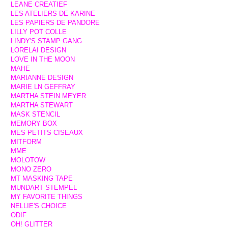
LEANE CREATIEF
LES ATELIERS DE KARINE
LES PAPIERS DE PANDORE
LILLY POT COLLE
LINDY'S STAMP GANG
LORELAI DESIGN
LOVE IN THE MOON
MAHE
MARIANNE DESIGN
MARIE LN GEFFRAY
MARTHA STEIN MEYER
MARTHA STEWART
MASK STENCIL
MEMORY BOX
MES PETITS CISEAUX
MITFORM
MME
MOLOTOW
MONO ZERO
MT MASKING TAPE
MUNDART STEMPEL
MY FAVORITE THINGS
NELLIE'S CHOICE
ODIF
OH! GLITTER