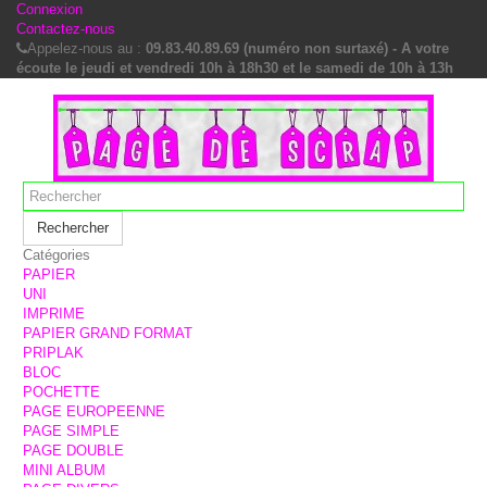
Connexion
Contactez-nous
Appelez-nous au :
09.83.40.89.69 (numéro non surtaxé) - A votre
écoute le jeudi et vendredi 10h à 18h30 et le samedi de 10h à 13h
Rechercher
Catégories
PAPIER
UNI
IMPRIME
PAPIER GRAND FORMAT
PRIPLAK
BLOC
POCHETTE
PAGE EUROPEENNE
PAGE SIMPLE
PAGE DOUBLE
MINI ALBUM