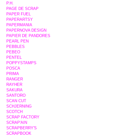
P.H.
PAGE DE SCRAP
PAPER FUEL
PAPERARTSY
PAPERMANIA
PAPERNOVA DESIGN
PAPIER DE PANDORES
PEARL PEN
PEBBLES
PEBEO
PENTEL
POPPYSTAMPS
POSCA
PRIMA
RANGER
RAYHER
SAKURA
SANTORO
SCAN CUT
SCHJERNING
SCOTCH
SCRAP FACTORY
SCRAP'AIN
SCRAPBERRY'S
SCRAPBOOK