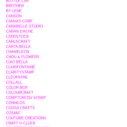
BOTTLE CAP
BROTHER
BY LENE
CANSON
CANVAS CORP
CARABELLE STUDIO
CARAN D'ACHE
CARDSTOCK
CARLACRAFT
CARTA BELLA
CHAMELEON
CHOU & FLOWERS
CIAO BELLA
CLAIRFONTAINE
CLARITYSTAMP
CLEOPATRE
COLLALL
COLOR BOX
COLOURCRAFT
COMPTOIR DU SCRAP
CONHILOS
COOSA CRAFTS
COSMIC
COUTURE CREATIONS
CRAFT O CLOCK