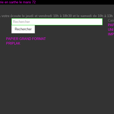
 votre écoute le jeudi et vendredi 10h à 18h30 et le samedi de 10h à 13h
Cat
PAP
Rechercher
UNI
IM
PAPIER GRAND FORMAT
PRIPLAK