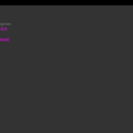
égories
IER
PRIME