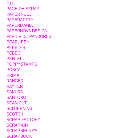
P.H.
PAGE DE SCRAP
PAPER FUEL
PAPERARTSY
PAPERMANIA
PAPERNOVA DESIGN
PAPIER DE PANDORES
PEARL PEN
PEBBLES
PEBEO
PENTEL
POPPYSTAMPS
POSCA
PRIMA
RANGER
RAYHER
SAKURA
SANTORO
SCAN CUT
SCHJERNING
SCOTCH
SCRAP FACTORY
SCRAP'AIN
SCRAPBERRY'S
SCRAPBOOK