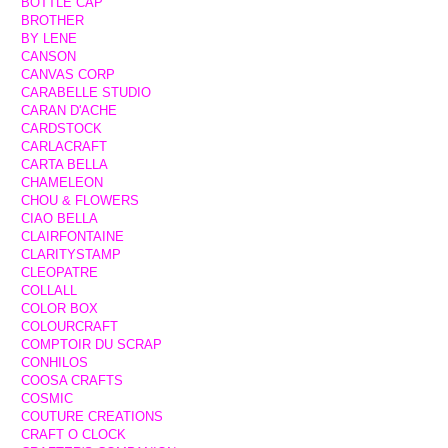
BOTTLE CAP
BROTHER
BY LENE
CANSON
CANVAS CORP
CARABELLE STUDIO
CARAN D'ACHE
CARDSTOCK
CARLACRAFT
CARTA BELLA
CHAMELEON
CHOU & FLOWERS
CIAO BELLA
CLAIRFONTAINE
CLARITYSTAMP
CLEOPATRE
COLLALL
COLOR BOX
COLOURCRAFT
COMPTOIR DU SCRAP
CONHILOS
COOSA CRAFTS
COSMIC
COUTURE CREATIONS
CRAFT O CLOCK