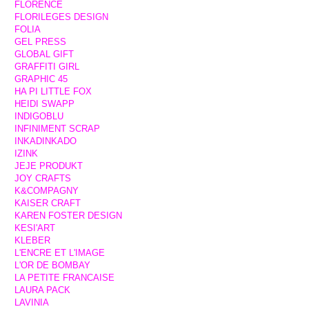
FLORENCE
FLORILEGES DESIGN
FOLIA
GEL PRESS
GLOBAL GIFT
GRAFFITI GIRL
GRAPHIC 45
HA PI LITTLE FOX
HEIDI SWAPP
INDIGOBLU
INFINIMENT SCRAP
INKADINKADO
IZINK
JEJE PRODUKT
JOY CRAFTS
K&COMPAGNY
KAISER CRAFT
KAREN FOSTER DESIGN
KESI'ART
KLEBER
L'ENCRE ET L'IMAGE
L'OR DE BOMBAY
LA PETITE FRANCAISE
LAURA PACK
LAVINIA