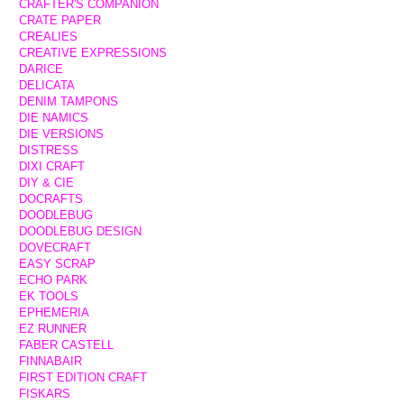
CRAFTER'S COMPANION
CRATE PAPER
CREALIES
CREATIVE EXPRESSIONS
DARICE
DELICATA
DENIM TAMPONS
DIE NAMICS
DIE VERSIONS
DISTRESS
DIXI CRAFT
DIY & CIE
DOCRAFTS
DOODLEBUG
DOODLEBUG DESIGN
DOVECRAFT
EASY SCRAP
ECHO PARK
EK TOOLS
EPHEMERIA
EZ RUNNER
FABER CASTELL
FINNABAIR
FIRST EDITION CRAFT
FISKARS