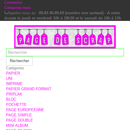
Connexion
Contactez-nous
Appelez-nous au :
09.83.40.89.69 (numéro non surtaxé) - A votre
écoute le jeudi et vendredi 10h à 18h30 et le samedi de 10h à 13h
Rechercher
Catégories
PAPIER
UNI
IMPRIME
PAPIER GRAND FORMAT
PRIPLAK
BLOC
POCHETTE
PAGE EUROPEENNE
PAGE SIMPLE
PAGE DOUBLE
MINI ALBUM