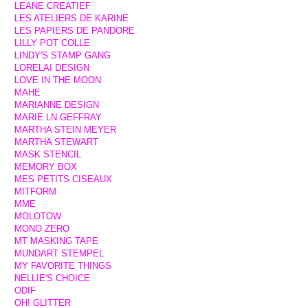
LEANE CREATIEF
LES ATELIERS DE KARINE
LES PAPIERS DE PANDORE
LILLY POT COLLE
LINDY'S STAMP GANG
LORELAI DESIGN
LOVE IN THE MOON
MAHE
MARIANNE DESIGN
MARIE LN GEFFRAY
MARTHA STEIN MEYER
MARTHA STEWART
MASK STENCIL
MEMORY BOX
MES PETITS CISEAUX
MITFORM
MME
MOLOTOW
MONO ZERO
MT MASKING TAPE
MUNDART STEMPEL
MY FAVORITE THINGS
NELLIE'S CHOICE
ODIF
OH! GLITTER