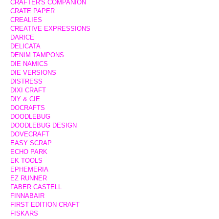
CRAFTER'S COMPANION
CRATE PAPER
CREALIES
CREATIVE EXPRESSIONS
DARICE
DELICATA
DENIM TAMPONS
DIE NAMICS
DIE VERSIONS
DISTRESS
DIXI CRAFT
DIY & CIE
DOCRAFTS
DOODLEBUG
DOODLEBUG DESIGN
DOVECRAFT
EASY SCRAP
ECHO PARK
EK TOOLS
EPHEMERIA
EZ RUNNER
FABER CASTELL
FINNABAIR
FIRST EDITION CRAFT
FISKARS