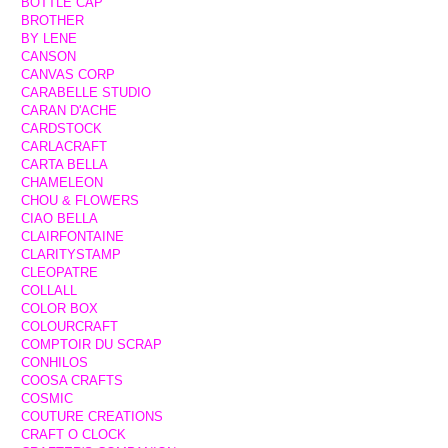
BOTTLE CAP
BROTHER
BY LENE
CANSON
CANVAS CORP
CARABELLE STUDIO
CARAN D'ACHE
CARDSTOCK
CARLACRAFT
CARTA BELLA
CHAMELEON
CHOU & FLOWERS
CIAO BELLA
CLAIRFONTAINE
CLARITYSTAMP
CLEOPATRE
COLLALL
COLOR BOX
COLOURCRAFT
COMPTOIR DU SCRAP
CONHILOS
COOSA CRAFTS
COSMIC
COUTURE CREATIONS
CRAFT O CLOCK