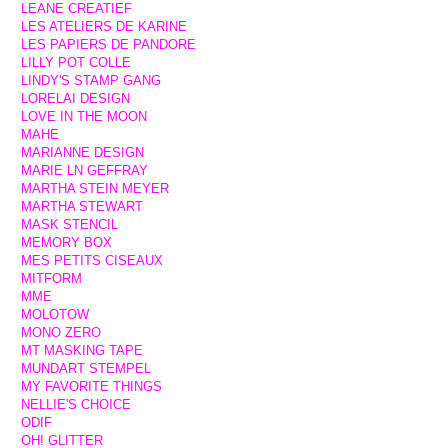
LEANE CREATIEF
LES ATELIERS DE KARINE
LES PAPIERS DE PANDORE
LILLY POT COLLE
LINDY'S STAMP GANG
LORELAI DESIGN
LOVE IN THE MOON
MAHE
MARIANNE DESIGN
MARIE LN GEFFRAY
MARTHA STEIN MEYER
MARTHA STEWART
MASK STENCIL
MEMORY BOX
MES PETITS CISEAUX
MITFORM
MME
MOLOTOW
MONO ZERO
MT MASKING TAPE
MUNDART STEMPEL
MY FAVORITE THINGS
NELLIE'S CHOICE
ODIF
OH! GLITTER