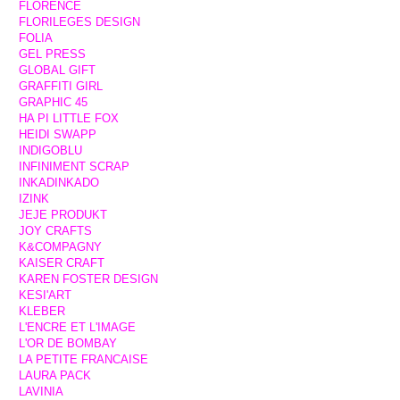
FLORENCE
FLORILEGES DESIGN
FOLIA
GEL PRESS
GLOBAL GIFT
GRAFFITI GIRL
GRAPHIC 45
HA PI LITTLE FOX
HEIDI SWAPP
INDIGOBLU
INFINIMENT SCRAP
INKADINKADO
IZINK
JEJE PRODUKT
JOY CRAFTS
K&COMPAGNY
KAISER CRAFT
KAREN FOSTER DESIGN
KESI'ART
KLEBER
L'ENCRE ET L'IMAGE
L'OR DE BOMBAY
LA PETITE FRANCAISE
LAURA PACK
LAVINIA