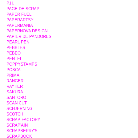
P.H.
PAGE DE SCRAP
PAPER FUEL
PAPERARTSY
PAPERMANIA
PAPERNOVA DESIGN
PAPIER DE PANDORES
PEARL PEN
PEBBLES
PEBEO
PENTEL
POPPYSTAMPS
POSCA
PRIMA
RANGER
RAYHER
SAKURA
SANTORO
SCAN CUT
SCHJERNING
SCOTCH
SCRAP FACTORY
SCRAP'AIN
SCRAPBERRY'S
SCRAPBOOK