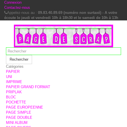
Connexion
Contactez-nous
Appelez-nous au :
09.83.40.89.69 (numéro non surtaxé) - A votre
écoute le jeudi et vendredi 10h à 18h30 et le samedi de 10h à 13h
Rechercher
Catégories
PAPIER
UNI
IMPRIME
PAPIER GRAND FORMAT
PRIPLAK
BLOC
POCHETTE
PAGE EUROPEENNE
PAGE SIMPLE
PAGE DOUBLE
MINI ALBUM