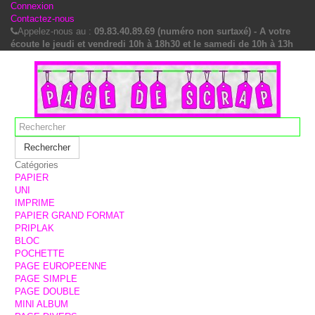
Connexion
Contactez-nous
Appelez-nous au :
09.83.40.89.69 (numéro non surtaxé) - A votre
écoute le jeudi et vendredi 10h à 18h30 et le samedi de 10h à 13h
Rechercher
Catégories
PAPIER
UNI
IMPRIME
PAPIER GRAND FORMAT
PRIPLAK
BLOC
POCHETTE
PAGE EUROPEENNE
PAGE SIMPLE
PAGE DOUBLE
MINI ALBUM