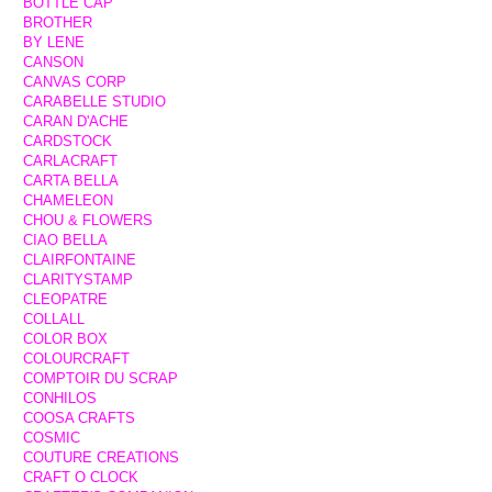
BOTTLE CAP
BROTHER
BY LENE
CANSON
CANVAS CORP
CARABELLE STUDIO
CARAN D'ACHE
CARDSTOCK
CARLACRAFT
CARTA BELLA
CHAMELEON
CHOU & FLOWERS
CIAO BELLA
CLAIRFONTAINE
CLARITYSTAMP
CLEOPATRE
COLLALL
COLOR BOX
COLOURCRAFT
COMPTOIR DU SCRAP
CONHILOS
COOSA CRAFTS
COSMIC
COUTURE CREATIONS
CRAFT O CLOCK