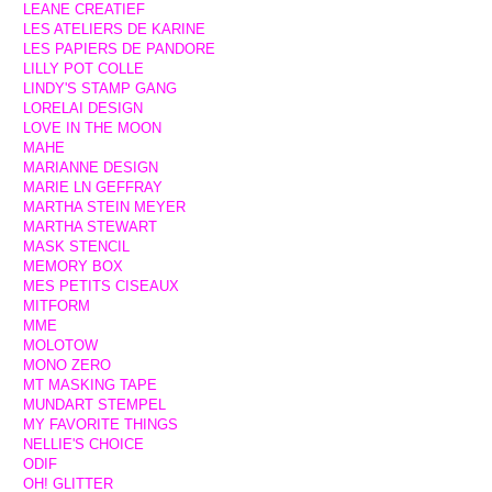
LEANE CREATIEF
LES ATELIERS DE KARINE
LES PAPIERS DE PANDORE
LILLY POT COLLE
LINDY'S STAMP GANG
LORELAI DESIGN
LOVE IN THE MOON
MAHE
MARIANNE DESIGN
MARIE LN GEFFRAY
MARTHA STEIN MEYER
MARTHA STEWART
MASK STENCIL
MEMORY BOX
MES PETITS CISEAUX
MITFORM
MME
MOLOTOW
MONO ZERO
MT MASKING TAPE
MUNDART STEMPEL
MY FAVORITE THINGS
NELLIE'S CHOICE
ODIF
OH! GLITTER