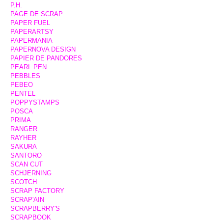
P.H.
PAGE DE SCRAP
PAPER FUEL
PAPERARTSY
PAPERMANIA
PAPERNOVA DESIGN
PAPIER DE PANDORES
PEARL PEN
PEBBLES
PEBEO
PENTEL
POPPYSTAMPS
POSCA
PRIMA
RANGER
RAYHER
SAKURA
SANTORO
SCAN CUT
SCHJERNING
SCOTCH
SCRAP FACTORY
SCRAP'AIN
SCRAPBERRY'S
SCRAPBOOK