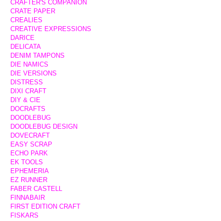
CRAFTER'S COMPANION
CRATE PAPER
CREALIES
CREATIVE EXPRESSIONS
DARICE
DELICATA
DENIM TAMPONS
DIE NAMICS
DIE VERSIONS
DISTRESS
DIXI CRAFT
DIY & CIE
DOCRAFTS
DOODLEBUG
DOODLEBUG DESIGN
DOVECRAFT
EASY SCRAP
ECHO PARK
EK TOOLS
EPHEMERIA
EZ RUNNER
FABER CASTELL
FINNABAIR
FIRST EDITION CRAFT
FISKARS