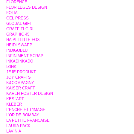
FLORENCE
FLORILEGES DESIGN
FOLIA
GEL PRESS
GLOBAL GIFT
GRAFFITI GIRL
GRAPHIC 45
HA PI LITTLE FOX
HEIDI SWAPP
INDIGOBLU
INFINIMENT SCRAP
INKADINKADO
IZINK
JEJE PRODUKT
JOY CRAFTS
K&COMPAGNY
KAISER CRAFT
KAREN FOSTER DESIGN
KESI'ART
KLEBER
L'ENCRE ET L'IMAGE
L'OR DE BOMBAY
LA PETITE FRANCAISE
LAURA PACK
LAVINIA