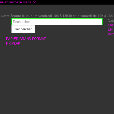
 votre écoute le jeudi et vendredi 10h à 18h30 et le samedi de 10h à 13h
Cat
PAP
Rechercher
UNI
IM
PAPIER GRAND FORMAT
PRIPLAK