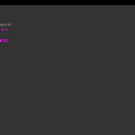
égories
IER
PRIME