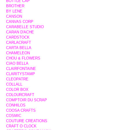
BOTTLE CAP
BROTHER
BY LENE
CANSON
CANVAS CORP
CARABELLE STUDIO
CARAN D'ACHE
CARDSTOCK
CARLACRAFT
CARTA BELLA
CHAMELEON
CHOU & FLOWERS
CIAO BELLA
CLAIRFONTAINE
CLARITYSTAMP
CLEOPATRE
COLLALL
COLOR BOX
COLOURCRAFT
COMPTOIR DU SCRAP
CONHILOS
COOSA CRAFTS
COSMIC
COUTURE CREATIONS
CRAFT O CLOCK