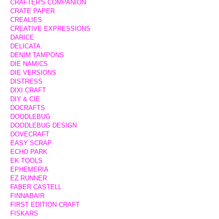
CRAFTER'S COMPANION
CRATE PAPER
CREALIES
CREATIVE EXPRESSIONS
DARICE
DELICATA
DENIM TAMPONS
DIE NAMICS
DIE VERSIONS
DISTRESS
DIXI CRAFT
DIY & CIE
DOCRAFTS
DOODLEBUG
DOODLEBUG DESIGN
DOVECRAFT
EASY SCRAP
ECHO PARK
EK TOOLS
EPHEMERIA
EZ RUNNER
FABER CASTELL
FINNABAIR
FIRST EDITION CRAFT
FISKARS