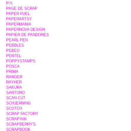
P.H.
PAGE DE SCRAP
PAPER FUEL
PAPERARTSY
PAPERMANIA
PAPERNOVA DESIGN
PAPIER DE PANDORES
PEARL PEN
PEBBLES
PEBEO
PENTEL
POPPYSTAMPS
POSCA
PRIMA
RANGER
RAYHER
SAKURA
SANTORO
SCAN CUT
SCHJERNING
SCOTCH
SCRAP FACTORY
SCRAP'AIN
SCRAPBERRY'S
SCRAPBOOK