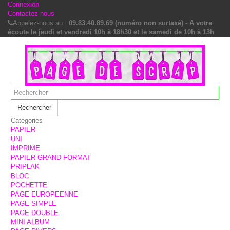
Connexion
Contactez-nous
Appelez-nous au :
09.83.40.89.69 (numéro non surtaxé) - A votre
écoute le jeudi et vendredi 10h à 18h30 et le samedi de 10h à 13h
Rechercher
Catégories
PAPIER
UNI
IMPRIME
PAPIER GRAND FORMAT
PRIPLAK
BLOC
POCHETTE
PAGE EUROPEENNE
PAGE SIMPLE
PAGE DOUBLE
MINI ALBUM