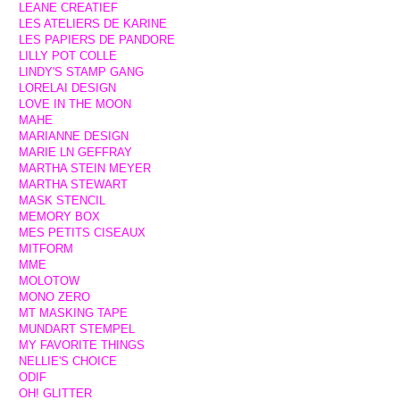
LEANE CREATIEF
LES ATELIERS DE KARINE
LES PAPIERS DE PANDORE
LILLY POT COLLE
LINDY'S STAMP GANG
LORELAI DESIGN
LOVE IN THE MOON
MAHE
MARIANNE DESIGN
MARIE LN GEFFRAY
MARTHA STEIN MEYER
MARTHA STEWART
MASK STENCIL
MEMORY BOX
MES PETITS CISEAUX
MITFORM
MME
MOLOTOW
MONO ZERO
MT MASKING TAPE
MUNDART STEMPEL
MY FAVORITE THINGS
NELLIE'S CHOICE
ODIF
OH! GLITTER