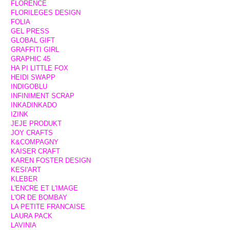
FLORENCE
FLORILEGES DESIGN
FOLIA
GEL PRESS
GLOBAL GIFT
GRAFFITI GIRL
GRAPHIC 45
HA PI LITTLE FOX
HEIDI SWAPP
INDIGOBLU
INFINIMENT SCRAP
INKADINKADO
IZINK
JEJE PRODUKT
JOY CRAFTS
K&COMPAGNY
KAISER CRAFT
KAREN FOSTER DESIGN
KESI'ART
KLEBER
L'ENCRE ET L'IMAGE
L'OR DE BOMBAY
LA PETITE FRANCAISE
LAURA PACK
LAVINIA