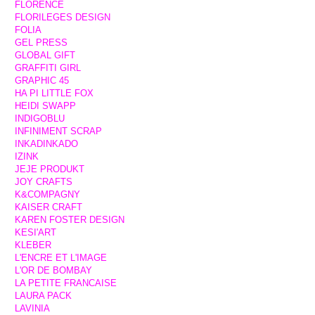
FLORENCE
FLORILEGES DESIGN
FOLIA
GEL PRESS
GLOBAL GIFT
GRAFFITI GIRL
GRAPHIC 45
HA PI LITTLE FOX
HEIDI SWAPP
INDIGOBLU
INFINIMENT SCRAP
INKADINKADO
IZINK
JEJE PRODUKT
JOY CRAFTS
K&COMPAGNY
KAISER CRAFT
KAREN FOSTER DESIGN
KESI'ART
KLEBER
L'ENCRE ET L'IMAGE
L'OR DE BOMBAY
LA PETITE FRANCAISE
LAURA PACK
LAVINIA