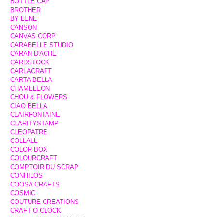
BOTTLE CAP
BROTHER
BY LENE
CANSON
CANVAS CORP
CARABELLE STUDIO
CARAN D'ACHE
CARDSTOCK
CARLACRAFT
CARTA BELLA
CHAMELEON
CHOU & FLOWERS
CIAO BELLA
CLAIRFONTAINE
CLARITYSTAMP
CLEOPATRE
COLLALL
COLOR BOX
COLOURCRAFT
COMPTOIR DU SCRAP
CONHILOS
COOSA CRAFTS
COSMIC
COUTURE CREATIONS
CRAFT O CLOCK