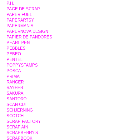
P.H.
PAGE DE SCRAP
PAPER FUEL
PAPERARTSY
PAPERMANIA
PAPERNOVA DESIGN
PAPIER DE PANDORES
PEARL PEN
PEBBLES
PEBEO
PENTEL
POPPYSTAMPS
POSCA
PRIMA
RANGER
RAYHER
SAKURA
SANTORO
SCAN CUT
SCHJERNING
SCOTCH
SCRAP FACTORY
SCRAP'AIN
SCRAPBERRY'S
SCRAPBOOK