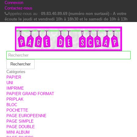
Connexion
Contactez-nous
Appelez-nous au :
09.83.40.89.69 (numéro non surtaxé) - A votre
écoute le jeudi et vendredi 10h à 18h30 et le samedi de 10h à 13h
Rechercher
Catégories
PAPIER
UNI
IMPRIME
PAPIER GRAND FORMAT
PRIPLAK
BLOC
POCHETTE
PAGE EUROPEENNE
PAGE SIMPLE
PAGE DOUBLE
MINI ALBUM