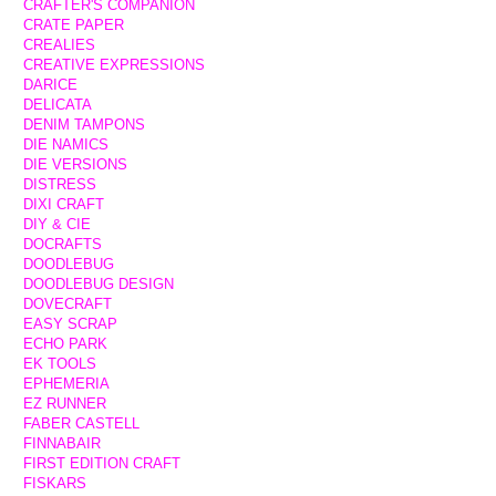
CRAFTER'S COMPANION
CRATE PAPER
CREALIES
CREATIVE EXPRESSIONS
DARICE
DELICATA
DENIM TAMPONS
DIE NAMICS
DIE VERSIONS
DISTRESS
DIXI CRAFT
DIY & CIE
DOCRAFTS
DOODLEBUG
DOODLEBUG DESIGN
DOVECRAFT
EASY SCRAP
ECHO PARK
EK TOOLS
EPHEMERIA
EZ RUNNER
FABER CASTELL
FINNABAIR
FIRST EDITION CRAFT
FISKARS