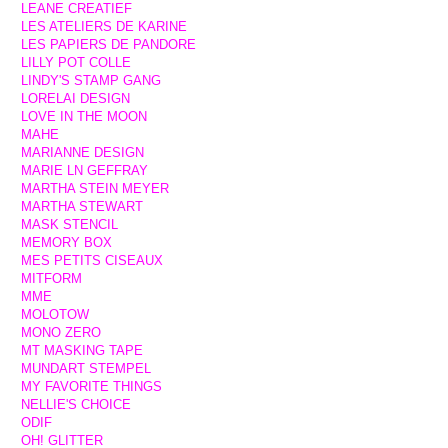
LEANE CREATIEF
LES ATELIERS DE KARINE
LES PAPIERS DE PANDORE
LILLY POT COLLE
LINDY'S STAMP GANG
LORELAI DESIGN
LOVE IN THE MOON
MAHE
MARIANNE DESIGN
MARIE LN GEFFRAY
MARTHA STEIN MEYER
MARTHA STEWART
MASK STENCIL
MEMORY BOX
MES PETITS CISEAUX
MITFORM
MME
MOLOTOW
MONO ZERO
MT MASKING TAPE
MUNDART STEMPEL
MY FAVORITE THINGS
NELLIE'S CHOICE
ODIF
OH! GLITTER