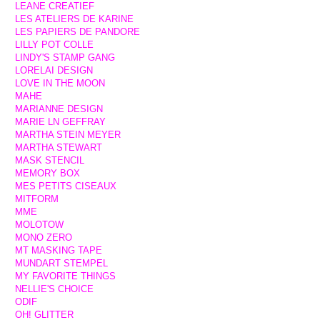
LEANE CREATIEF
LES ATELIERS DE KARINE
LES PAPIERS DE PANDORE
LILLY POT COLLE
LINDY'S STAMP GANG
LORELAI DESIGN
LOVE IN THE MOON
MAHE
MARIANNE DESIGN
MARIE LN GEFFRAY
MARTHA STEIN MEYER
MARTHA STEWART
MASK STENCIL
MEMORY BOX
MES PETITS CISEAUX
MITFORM
MME
MOLOTOW
MONO ZERO
MT MASKING TAPE
MUNDART STEMPEL
MY FAVORITE THINGS
NELLIE'S CHOICE
ODIF
OH! GLITTER