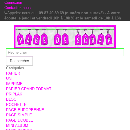
Connexion
Contactez-nous
Appelez-nous au :
09.83.40.89.69 (numéro non surtaxé) - A votre
écoute le jeudi et vendredi 10h à 18h30 et le samedi de 10h à 13h
Rechercher
Catégories
PAPIER
UNI
IMPRIME
PAPIER GRAND FORMAT
PRIPLAK
BLOC
POCHETTE
PAGE EUROPEENNE
PAGE SIMPLE
PAGE DOUBLE
MINI ALBUM