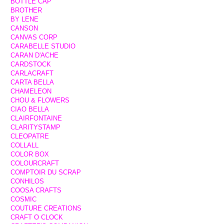
BOTTLE CAP
BROTHER
BY LENE
CANSON
CANVAS CORP
CARABELLE STUDIO
CARAN D'ACHE
CARDSTOCK
CARLACRAFT
CARTA BELLA
CHAMELEON
CHOU & FLOWERS
CIAO BELLA
CLAIRFONTAINE
CLARITYSTAMP
CLEOPATRE
COLLALL
COLOR BOX
COLOURCRAFT
COMPTOIR DU SCRAP
CONHILOS
COOSA CRAFTS
COSMIC
COUTURE CREATIONS
CRAFT O CLOCK