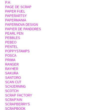
P.H.
PAGE DE SCRAP
PAPER FUEL
PAPERARTSY
PAPERMANIA
PAPERNOVA DESIGN
PAPIER DE PANDORES
PEARL PEN
PEBBLES
PEBEO
PENTEL
POPPYSTAMPS
POSCA
PRIMA
RANGER
RAYHER
SAKURA
SANTORO
SCAN CUT
SCHJERNING
SCOTCH
SCRAP FACTORY
SCRAP'AIN
SCRAPBERRY'S
SCRAPBOOK