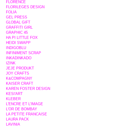
FLORENCE
FLORILEGES DESIGN
FOLIA
GEL PRESS
GLOBAL GIFT
GRAFFITI GIRL
GRAPHIC 45
HA PI LITTLE FOX
HEIDI SWAPP
INDIGOBLU
INFINIMENT SCRAP
INKADINKADO
IZINK
JEJE PRODUKT
JOY CRAFTS
K&COMPAGNY
KAISER CRAFT
KAREN FOSTER DESIGN
KESI'ART
KLEBER
L'ENCRE ET L'IMAGE
L'OR DE BOMBAY
LA PETITE FRANCAISE
LAURA PACK
LAVINIA