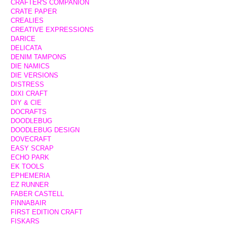
CRAFTER'S COMPANION
CRATE PAPER
CREALIES
CREATIVE EXPRESSIONS
DARICE
DELICATA
DENIM TAMPONS
DIE NAMICS
DIE VERSIONS
DISTRESS
DIXI CRAFT
DIY & CIE
DOCRAFTS
DOODLEBUG
DOODLEBUG DESIGN
DOVECRAFT
EASY SCRAP
ECHO PARK
EK TOOLS
EPHEMERIA
EZ RUNNER
FABER CASTELL
FINNABAIR
FIRST EDITION CRAFT
FISKARS