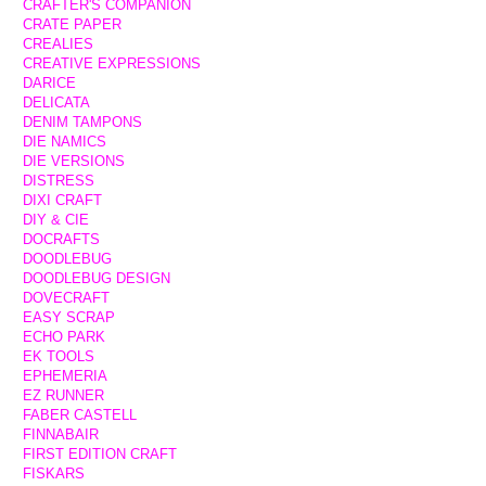
CRAFTER'S COMPANION
CRATE PAPER
CREALIES
CREATIVE EXPRESSIONS
DARICE
DELICATA
DENIM TAMPONS
DIE NAMICS
DIE VERSIONS
DISTRESS
DIXI CRAFT
DIY & CIE
DOCRAFTS
DOODLEBUG
DOODLEBUG DESIGN
DOVECRAFT
EASY SCRAP
ECHO PARK
EK TOOLS
EPHEMERIA
EZ RUNNER
FABER CASTELL
FINNABAIR
FIRST EDITION CRAFT
FISKARS