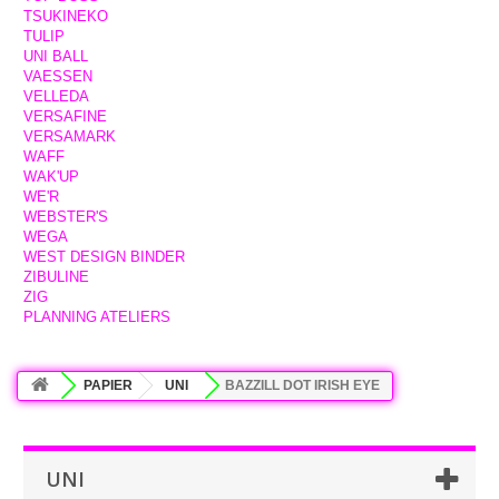
TSUKINEKO
TULIP
UNI BALL
VAESSEN
VELLEDA
VERSAFINE
VERSAMARK
WAFF
WAK'UP
WE'R
WEBSTER'S
WEGA
WEST DESIGN BINDER
ZIBULINE
ZIG
PLANNING ATELIERS
PAPIER
UNI
BAZZILL DOT IRISH EYE
UNI