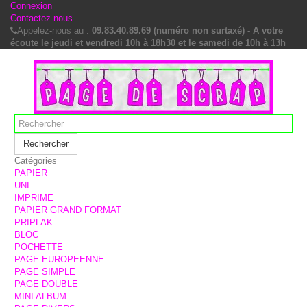
Connexion
Contactez-nous
Appelez-nous au :
09.83.40.89.69 (numéro non surtaxé) - A votre
écoute le jeudi et vendredi 10h à 18h30 et le samedi de 10h à 13h
Rechercher
Catégories
PAPIER
UNI
IMPRIME
PAPIER GRAND FORMAT
PRIPLAK
BLOC
POCHETTE
PAGE EUROPEENNE
PAGE SIMPLE
PAGE DOUBLE
MINI ALBUM