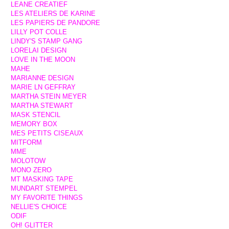
LEANE CREATIEF
LES ATELIERS DE KARINE
LES PAPIERS DE PANDORE
LILLY POT COLLE
LINDY'S STAMP GANG
LORELAI DESIGN
LOVE IN THE MOON
MAHE
MARIANNE DESIGN
MARIE LN GEFFRAY
MARTHA STEIN MEYER
MARTHA STEWART
MASK STENCIL
MEMORY BOX
MES PETITS CISEAUX
MITFORM
MME
MOLOTOW
MONO ZERO
MT MASKING TAPE
MUNDART STEMPEL
MY FAVORITE THINGS
NELLIE'S CHOICE
ODIF
OH! GLITTER