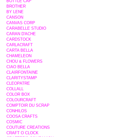
BOTTLE CAP
BROTHER
BY LENE
CANSON
CANVAS CORP
CARABELLE STUDIO
CARAN D'ACHE
CARDSTOCK
CARLACRAFT
CARTA BELLA
CHAMELEON
CHOU & FLOWERS
CIAO BELLA
CLAIRFONTAINE
CLARITYSTAMP
CLEOPATRE
COLLALL
COLOR BOX
COLOURCRAFT
COMPTOIR DU SCRAP
CONHILOS
COOSA CRAFTS
COSMIC
COUTURE CREATIONS
CRAFT O CLOCK