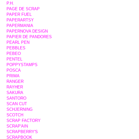
P.H.
PAGE DE SCRAP
PAPER FUEL
PAPERARTSY
PAPERMANIA
PAPERNOVA DESIGN
PAPIER DE PANDORES
PEARL PEN
PEBBLES
PEBEO
PENTEL
POPPYSTAMPS
POSCA
PRIMA
RANGER
RAYHER
SAKURA
SANTORO
SCAN CUT
SCHJERNING
SCOTCH
SCRAP FACTORY
SCRAP'AIN
SCRAPBERRY'S
SCRAPBOOK