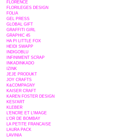
FLORENCE
FLORILEGES DESIGN
FOLIA
GEL PRESS
GLOBAL GIFT
GRAFFITI GIRL
GRAPHIC 45
HA PI LITTLE FOX
HEIDI SWAPP
INDIGOBLU
INFINIMENT SCRAP
INKADINKADO
IZINK
JEJE PRODUKT
JOY CRAFTS
K&COMPAGNY
KAISER CRAFT
KAREN FOSTER DESIGN
KESI'ART
KLEBER
L'ENCRE ET L'IMAGE
L'OR DE BOMBAY
LA PETITE FRANCAISE
LAURA PACK
LAVINIA