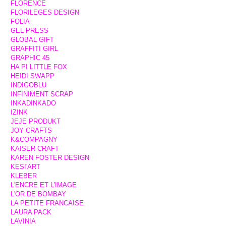
FLORENCE
FLORILEGES DESIGN
FOLIA
GEL PRESS
GLOBAL GIFT
GRAFFITI GIRL
GRAPHIC 45
HA PI LITTLE FOX
HEIDI SWAPP
INDIGOBLU
INFINIMENT SCRAP
INKADINKADO
IZINK
JEJE PRODUKT
JOY CRAFTS
K&COMPAGNY
KAISER CRAFT
KAREN FOSTER DESIGN
KESI'ART
KLEBER
L'ENCRE ET L'IMAGE
L'OR DE BOMBAY
LA PETITE FRANCAISE
LAURA PACK
LAVINIA