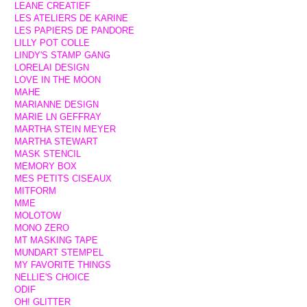
LEANE CREATIEF
LES ATELIERS DE KARINE
LES PAPIERS DE PANDORE
LILLY POT COLLE
LINDY'S STAMP GANG
LORELAI DESIGN
LOVE IN THE MOON
MAHE
MARIANNE DESIGN
MARIE LN GEFFRAY
MARTHA STEIN MEYER
MARTHA STEWART
MASK STENCIL
MEMORY BOX
MES PETITS CISEAUX
MITFORM
MME
MOLOTOW
MONO ZERO
MT MASKING TAPE
MUNDART STEMPEL
MY FAVORITE THINGS
NELLIE'S CHOICE
ODIF
OH! GLITTER