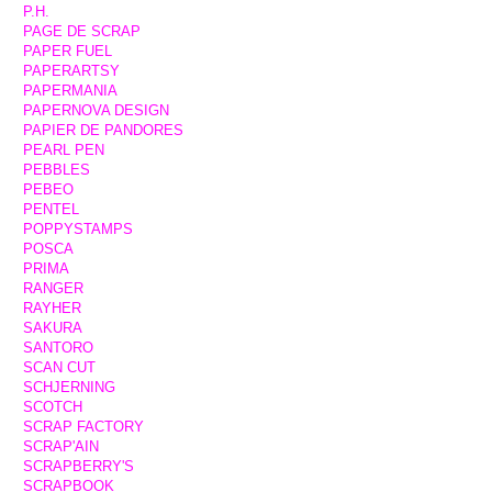
P.H.
PAGE DE SCRAP
PAPER FUEL
PAPERARTSY
PAPERMANIA
PAPERNOVA DESIGN
PAPIER DE PANDORES
PEARL PEN
PEBBLES
PEBEO
PENTEL
POPPYSTAMPS
POSCA
PRIMA
RANGER
RAYHER
SAKURA
SANTORO
SCAN CUT
SCHJERNING
SCOTCH
SCRAP FACTORY
SCRAP'AIN
SCRAPBERRY'S
SCRAPBOOK