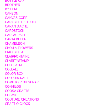
BOTTLE CAP
BROTHER
BY LENE
CANSON
CANVAS CORP
CARABELLE STUDIO
CARAN D'ACHE
CARDSTOCK
CARLACRAFT
CARTA BELLA
CHAMELEON
CHOU & FLOWERS
CIAO BELLA
CLAIRFONTAINE
CLARITYSTAMP
CLEOPATRE
COLLALL
COLOR BOX
COLOURCRAFT
COMPTOIR DU SCRAP
CONHILOS
COOSA CRAFTS
COSMIC
COUTURE CREATIONS
CRAFT O CLOCK