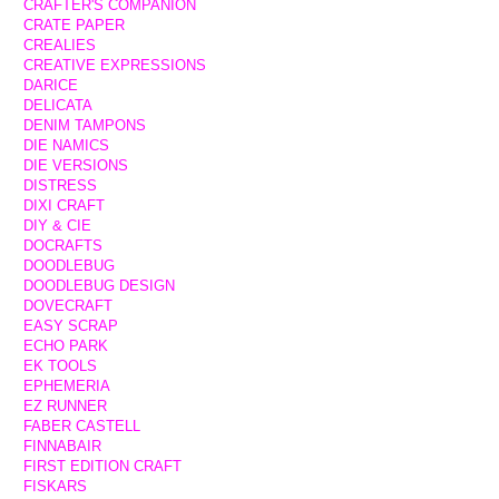
CRAFTER'S COMPANION
CRATE PAPER
CREALIES
CREATIVE EXPRESSIONS
DARICE
DELICATA
DENIM TAMPONS
DIE NAMICS
DIE VERSIONS
DISTRESS
DIXI CRAFT
DIY & CIE
DOCRAFTS
DOODLEBUG
DOODLEBUG DESIGN
DOVECRAFT
EASY SCRAP
ECHO PARK
EK TOOLS
EPHEMERIA
EZ RUNNER
FABER CASTELL
FINNABAIR
FIRST EDITION CRAFT
FISKARS