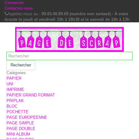
Connexion
Contactez-nous
Appelez-nous au :
09.83.40.89.69 (numéro non surtaxé) - A votre
écoute le jeudi et vendredi 10h à 18h30 et le samedi de 10h à 13h
Rechercher
Catégories
PAPIER
UNI
IMPRIME
PAPIER GRAND FORMAT
PRIPLAK
BLOC
POCHETTE
PAGE EUROPEENNE
PAGE SIMPLE
PAGE DOUBLE
MINI ALBUM